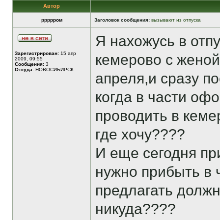
Автор
ррррром
Заголовок сообщения:
вызывают из отпуска
Я нахожусь в отпу
Зарегистрирован:
15 апр
кемерово с женой
2009, 09:55
Сообщения:
3
Откуда:
НОВОСИБИРСК
апреля,и сразу по
когда в части офо
проводить в кеме
где хочу????
И еще сегодня пр
нужно прибыть в ч
предлагать должно
никуда????