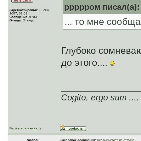
ррррром писал(а):
Зарегистрирован:
23 сен
2007, 03:01
Сообщения:
5703
... то мне сообщат
Откуда:
Оттуда...
Глубоко сомнева
до этого....
______________
Cogito, ergo sum ....
Вернуться к началу
господь
Заголовок сообщения:
Re: вызывают из отпуска