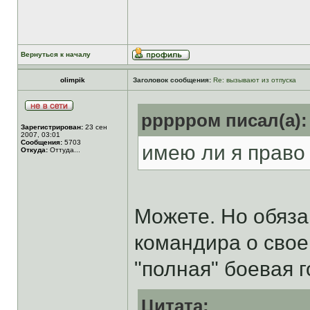
Вернуться к началу
olimpik
Заголовок сообщения:
Re: вызывают из отпуска
ррррром писал(а):
Зарегистрирован:
23 сен
2007, 03:01
Сообщения:
5703
имею ли я право
Откуда:
Оттуда...
Можете. Но обяза
командира о свое
"полная" боевая 
Цитата: