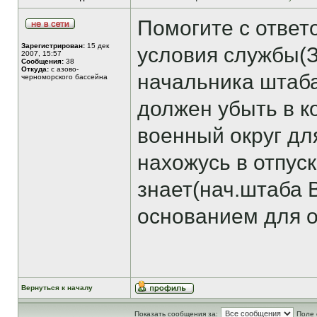
Помогите с ответ
Зарегистрирован:
15 дек
условия службы(
2007, 15:57
Сообщения:
38
Откуда:
с азово-
начальника штаба
черноморского бассейна
должен убыть в 
военный округ дл
нахожусь в отпус
знает(нач.штаба 
основанием для о
Вернуться к началу
Показать сообщения за:
Поле 