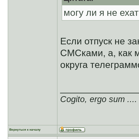
могу ли я не еха
Если отпуск не за
СМСками, а, как
округа телеграмм
______________
Cogito, ergo sum ....
Вернуться к началу