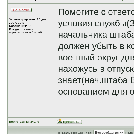
Помогите с ответ
Зарегистрирован:
15 дек
условия службы(
2007, 15:57
Сообщения:
38
Откуда:
с азово-
начальника штаба
черноморского бассейна
должен убыть в 
военный округ дл
нахожусь в отпус
знает(нач.штаба 
основанием для о
Вернуться к началу
Показать сообщения за:
Поле 