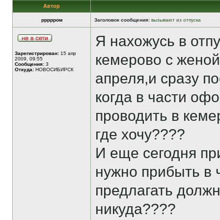
Автор
ррррром
Заголовок сообщения:
вызывают из отпуска
Я нахожусь в отпу
Зарегистрирован:
15 апр
кемерово с женой
2009, 09:55
Сообщения:
3
Откуда:
НОВОСИБИРСК
апреля,и сразу по
когда в части офо
проводить в кеме
где хочу????
И еще сегодня пр
нужно прибыть в ч
предлагать должно
никуда????