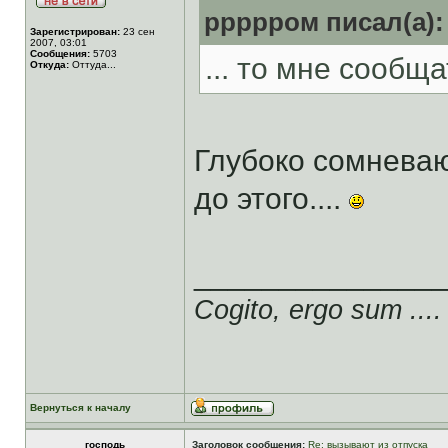
ррррром писал(а):
Зарегистрирован:
23 сен
2007, 03:01
Сообщения:
5703
... то мне сообщат
Откуда:
Оттуда...
Глубоко сомнева
до этого....
______________
Cogito, ergo sum ....
Вернуться к началу
господь
Заголовок сообщения:
Re: вызывают из отпуска