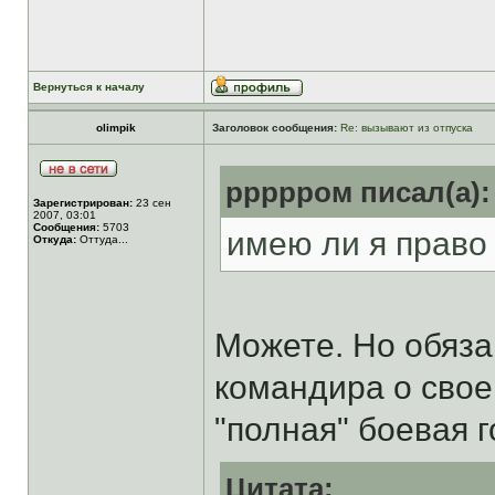
Вернуться к началу
olimpik
Заголовок сообщения:
Re: вызывают из отпуска
ррррром писал(а):
Зарегистрирован:
23 сен
2007, 03:01
Сообщения:
5703
имею ли я право
Откуда:
Оттуда...
Можете. Но обяза
командира о свое
"полная" боевая 
Цитата: