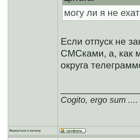
могу ли я не еха
Если отпуск не за
СМСками, а, как
округа телеграмм
______________
Cogito, ergo sum ....
Вернуться к началу