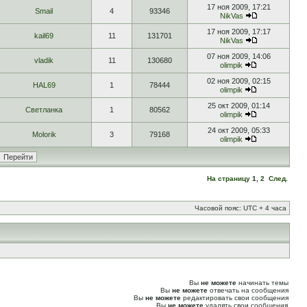
17 ноя 2009, 17:21
Smail
4
93346
NikVas
17 ноя 2009, 17:17
kail69
11
131701
NikVas
07 ноя 2009, 14:06
vladik
11
130680
olimpik
02 ноя 2009, 02:15
HAL69
1
78444
olimpik
25 окт 2009, 01:14
Светланка
1
80562
olimpik
24 окт 2009, 05:33
Molorik
3
79168
olimpik
На страницу
1
,
2
След.
Часовой пояс: UTC + 4 часа
Вы
не можете
начинать темы
Вы
не можете
отвечать на сообщения
Вы
не можете
редактировать свои сообщения
Вы
не можете
удалять свои сообщения