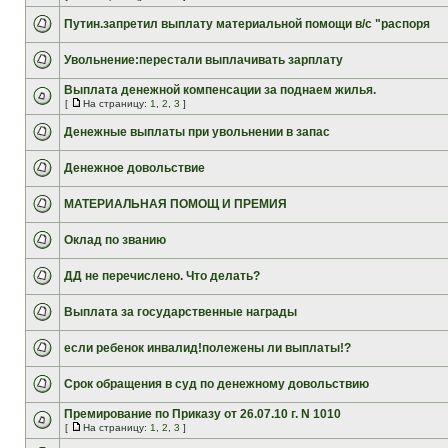
Путин.запретил выплату материальной помощи в/с "распоря
Увольнение:перестали выплачивать зарплату
Выплата денежной компенсации за поднаем жилья.
[
На страницу:
1
,
2
,
3
]
Денежные выплаты при увольнении в запас
Денежное довольствие
МАТЕРИАЛЬНАЯ ПОМОЩ И ПРЕМИЯ
Оклад по званию
ДД не перечислено. Что делать?
Выплата за государственные награды
если ребенок инвалид!полежены ли выплаты!?
Срок обращения в суд по денежному довольствию
Премирование по Приказу от 26.07.10 г. N 1010
[
На страницу:
1
,
2
,
3
]