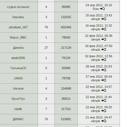
24 апр 2012, 16:10
судью на мыло
4
95085
Raw
20 апр 2012, 13:43
klassika
3
132032
olimpik
16 мар 2012, 11:32
ultrafiolet_007
79
602494
olimpik
22 фев 2012, 00:38
Mayor_BBC
1
78500
olimpik
18 фев 2012, 07:50
Данила
27
217129
olimpik
02 фев 2012, 12:56
abab2006
1
76126
olimpik
28 янв 2012, 01:53
ТатьянаСК
5
92989
olimpik
27 янв 2012, 00:34
JANIS
1
78768
olimpik
22 янв 2012, 14:57
Наталя
4
104688
olimpik
22 янв 2012, 11:44
SyvorTys
3
85813
olimpik
22 янв 2012, 09:25
vladik
7
117311
olimpik
21 янв 2012, 04:47
ДИМАС
76
510891
olimpik