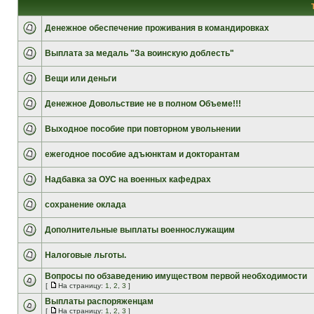
Денежное обеспечение проживания в командировках
Выплата за медаль "За воинскую доблесть"
Вещи или деньги
Денежное Довольствие не в полном Объеме!!!
Выходное пособие при повторном увольнении
ежегодное пособие адъюнктам и докторантам
Надбавка за ОУС на военных кафедрах
сохранение оклада
Дополнительные выплаты военнослужащим
Налоговые льготы.
Вопросы по обзаведению имуществом первой необходимости
[
На страницу:
1
,
2
,
3
]
Выплаты распоряженцам
[
На страницу:
1
,
2
,
3
]