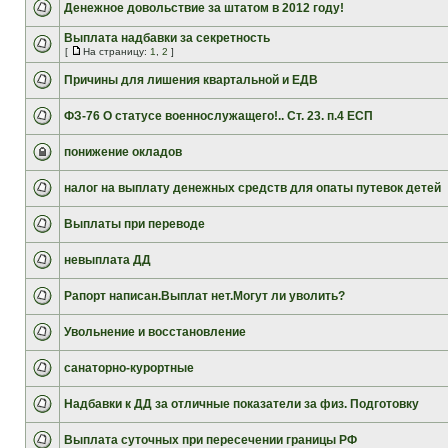
Денежное довольствие за штатом в 2012 году!
Выплата надбавки за секретность
[
На страницу:
1
,
2
]
Причины для лишения квартальной и ЕДВ
ФЗ-76 О статусе военнослужащего!.. Ст. 23. п.4 ЕСП
понижение окладов
налог на выплату денежных средств для опаты путевок детей
Выплаты при переводе
невыплата ДД
Рапорт написан.Выплат нет.Могут ли уволить?
Увольнение и восстановление
санаторно-курортные
Надбавки к ДД за отличные показатели за физ. Подготовку
Выплата суточных при пересечении границы РФ