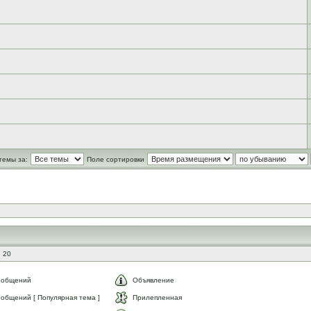
темы за:
Поле сортировки
 20
ообщений
Объявление
общений [ Популярная тема ]
Прилепленная