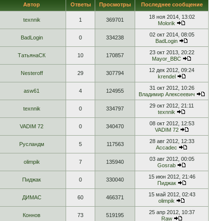
Автор
Ответы
Просмотры
Последнее сообщение
18 ноя 2014, 13:02
texnnik
1
369701
Molorik
02 окт 2014, 08:05
BadLogin
0
334238
BadLogin
23 окт 2013, 20:22
ТатьянаСК
10
170857
Mayor_BBC
12 дек 2012, 09:24
Nesteroff
29
307794
krendel
31 окт 2012, 10:26
asw61
4
124955
Владимир Алексеевич
29 окт 2012, 21:11
texnnik
0
334797
texnnik
08 окт 2012, 12:53
VADIM 72
0
340470
VADIM 72
28 авг 2012, 12:33
Русландм
5
117563
Accadec
03 авг 2012, 00:05
olimpik
7
135940
Gosrab
15 июн 2012, 21:46
Пиджак
0
330040
Пиджак
15 май 2012, 02:43
ДИМАС
60
466371
olimpik
25 апр 2012, 10:37
Коннов
73
519195
Raw