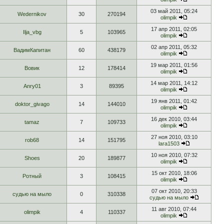
03 май 2011, 05:24
Wedernikov
30
270194
olimpik
17 апр 2011, 02:05
Ilja_vbg
5
103965
olimpik
02 апр 2011, 05:32
ВадимКапитан
60
438179
olimpik
19 мар 2011, 01:56
Вовик
12
178414
olimpik
14 мар 2011, 14:12
Anry01
3
89395
olimpik
19 янв 2011, 01:42
doktor_givago
14
144010
olimpik
16 дек 2010, 03:44
tamaz
7
109733
olimpik
27 ноя 2010, 03:10
rob68
14
151795
lara1503
10 ноя 2010, 07:32
Shoes
20
189877
olimpik
15 окт 2010, 18:06
Ротный
3
108415
olimpik
07 окт 2010, 20:33
судью на мыло
0
310338
судью на мыло
11 авг 2010, 07:44
olimpik
4
110337
olimpik