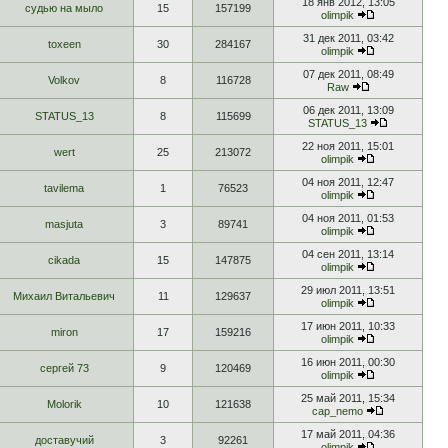
18 янв 2012, 13:05
судью на мыло
15
157199
olimpik
31 дек 2011, 03:42
toxeen
30
284167
olimpik
07 дек 2011, 08:49
Volkov
8
116728
Raw
06 дек 2011, 13:09
STATUS_13
8
115699
STATUS_13
22 ноя 2011, 15:01
wert
25
213072
olimpik
04 ноя 2011, 12:47
tavilema
1
76523
olimpik
04 ноя 2011, 01:53
masjuta
3
89741
olimpik
04 сен 2011, 13:14
cikada
15
147875
olimpik
29 июл 2011, 13:51
Михаил Витальевич
11
129637
olimpik
17 июн 2011, 10:33
miron
17
159216
olimpik
16 июн 2011, 00:30
сергей 73
9
120469
olimpik
25 май 2011, 15:34
Molorik
10
121638
cap_nemo
17 май 2011, 04:36
доставучий
3
92261
olimpik