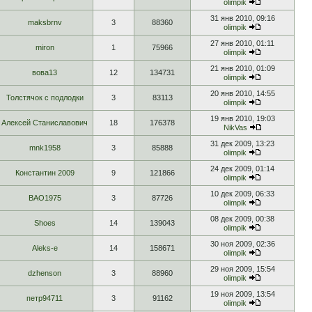
olimpik
31 янв 2010, 09:16
maksbrnv
3
88360
olimpik
27 янв 2010, 01:11
miron
1
75966
olimpik
21 янв 2010, 01:09
вова13
12
134731
olimpik
20 янв 2010, 14:55
Толстячок с подлодки
3
83113
olimpik
19 янв 2010, 19:03
Алексей Станиславович
18
176378
NikVas
31 дек 2009, 13:23
mnk1958
3
85888
olimpik
24 дек 2009, 01:14
Константин 2009
9
121866
olimpik
10 дек 2009, 06:33
BAO1975
3
87726
olimpik
08 дек 2009, 00:38
Shoes
14
139043
olimpik
30 ноя 2009, 02:36
Aleks-e
14
158671
olimpik
29 ноя 2009, 15:54
dzhenson
3
88960
olimpik
19 ноя 2009, 13:54
петр94711
3
91162
olimpik