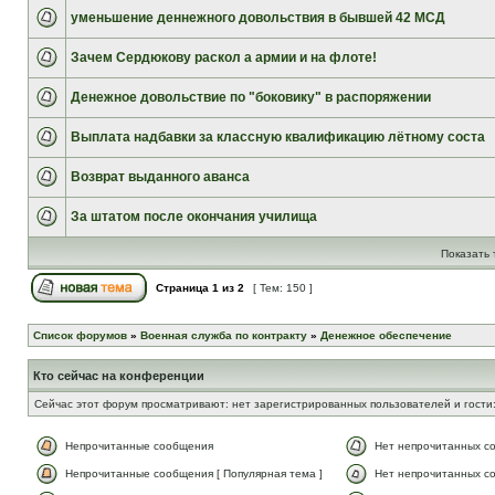
уменьшение деннежного довольствия в бывшей 42 МСД
Зачем Сердюкову раскол а армии и на флоте!
Денежное довольствие по "боковику" в распоряжении
Выплата надбавки за классную квалификацию лётному соста
Возврат выданного аванса
За штатом после окончания училища
Показать 
Страница
1
из
2
[ Тем: 150 ]
Список форумов
»
Военная служба по контракту
»
Денежное обеспечение
Кто сейчас на конференции
Сейчас этот форум просматривают: нет зарегистрированных пользователей и гости:
Непрочитанные сообщения
Нет непрочитанных с
Непрочитанные сообщения [ Популярная тема ]
Нет непрочитанных со