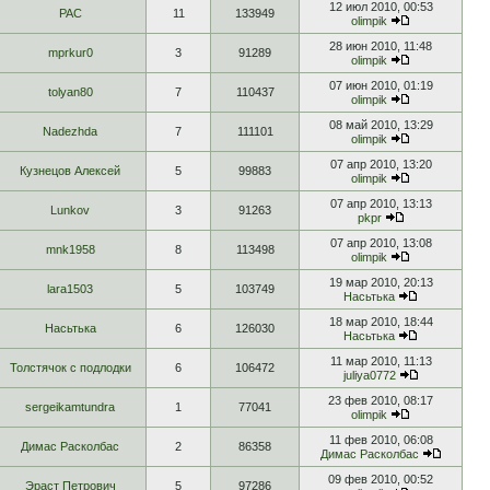
12 июл 2010, 00:53
РАС
11
133949
olimpik
28 июн 2010, 11:48
mprkur0
3
91289
olimpik
07 июн 2010, 01:19
tolyan80
7
110437
olimpik
08 май 2010, 13:29
Nadezhda
7
111101
olimpik
07 апр 2010, 13:20
Кузнецов Алексей
5
99883
olimpik
07 апр 2010, 13:13
Lunkov
3
91263
pkpr
07 апр 2010, 13:08
mnk1958
8
113498
olimpik
19 мар 2010, 20:13
lara1503
5
103749
Насьтька
18 мар 2010, 18:44
Насьтька
6
126030
Насьтька
11 мар 2010, 11:13
Толстячок с подлодки
6
106472
juliya0772
23 фев 2010, 08:17
sergeikamtundra
1
77041
olimpik
11 фев 2010, 06:08
Димас Расколбас
2
86358
Димас Расколбас
09 фев 2010, 00:52
Эраст Петрович
5
97286