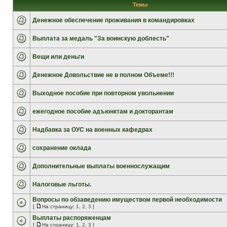
Темы
Денежное обеспечение проживания в командировках
Выплата за медаль "За воинскую доблесть"
Вещи или деньги
Денежное Довольствие не в полном Объеме!!!
Выходное пособие при повторном увольнении
ежегодное пособие адъюнктам и докторантам
Надбавка за ОУС на военных кафедрах
сохранение оклада
Дополнительные выплаты военнослужащим
Налоговые льготы.
Вопросы по обзаведению имуществом первой необходимости
[
На страницу:
1
,
2
,
3
]
Выплаты распоряженцам
[
На страницу:
1
,
2
,
3
]