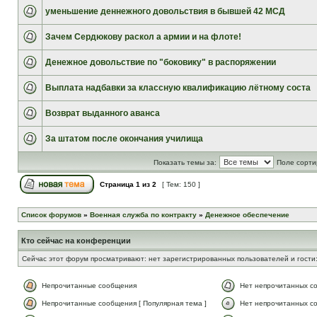
уменьшение деннежного довольствия в бывшей 42 МСД
Зачем Сердюкову раскол а армии и на флоте!
Денежное довольствие по "боковику" в распоряжении
Выплата надбавки за классную квалификацию лётному соста
Возврат выданного аванса
За штатом после окончания училища
Показать темы за:
Поле сорти
Страница
1
из
2
[ Тем: 150 ]
Список форумов
»
Военная служба по контракту
»
Денежное обеспечение
Кто сейчас на конференции
Сейчас этот форум просматривают: нет зарегистрированных пользователей и гости:
Непрочитанные сообщения
Нет непрочитанных с
Непрочитанные сообщения [ Популярная тема ]
Нет непрочитанных со