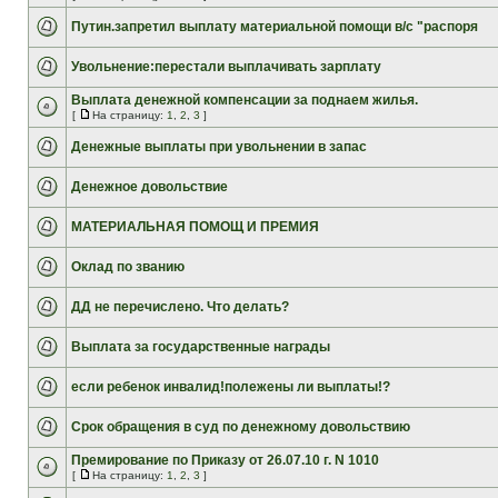
Путин.запретил выплату материальной помощи в/с "распоря
Увольнение:перестали выплачивать зарплату
Выплата денежной компенсации за поднаем жилья.
[
На страницу:
1
,
2
,
3
]
Денежные выплаты при увольнении в запас
Денежное довольствие
МАТЕРИАЛЬНАЯ ПОМОЩ И ПРЕМИЯ
Оклад по званию
ДД не перечислено. Что делать?
Выплата за государственные награды
если ребенок инвалид!полежены ли выплаты!?
Срок обращения в суд по денежному довольствию
Премирование по Приказу от 26.07.10 г. N 1010
[
На страницу:
1
,
2
,
3
]