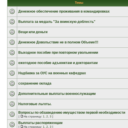
Темы
Денежное обеспечение проживания в командировках
Выплата за медаль "За воинскую доблесть"
Вещи или деньги
Денежное Довольствие не в полном Объеме!!!
Выходное пособие при повторном увольнении
ежегодное пособие адъюнктам и докторантам
Надбавка за ОУС на военных кафедрах
сохранение оклада
Дополнительные выплаты военнослужащим
Налоговые льготы.
Вопросы по обзаведению имуществом первой необходимости
[
На страницу:
1
,
2
,
3
]
Выплаты распоряженцам
[
На страницу:
1
,
2
,
3
]