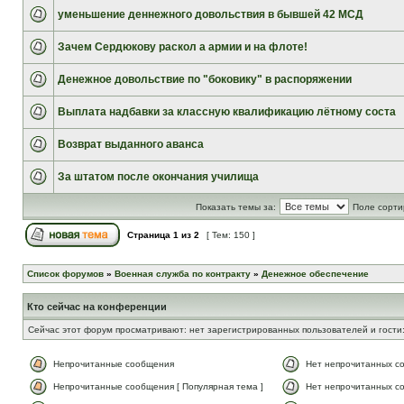
уменьшение деннежного довольствия в бывшей 42 МСД
Зачем Сердюкову раскол а армии и на флоте!
Денежное довольствие по "боковику" в распоряжении
Выплата надбавки за классную квалификацию лётному соста
Возврат выданного аванса
За штатом после окончания училища
Показать темы за:
Поле сорти
Страница
1
из
2
[ Тем: 150 ]
Список форумов
»
Военная служба по контракту
»
Денежное обеспечение
Кто сейчас на конференции
Сейчас этот форум просматривают: нет зарегистрированных пользователей и гости:
Непрочитанные сообщения
Нет непрочитанных с
Непрочитанные сообщения [ Популярная тема ]
Нет непрочитанных со