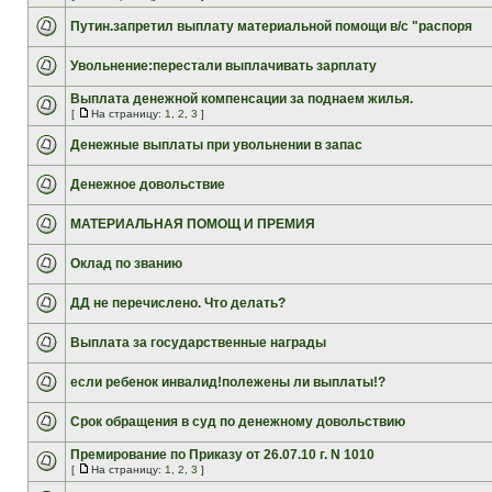
Путин.запретил выплату материальной помощи в/с "распоря
Увольнение:перестали выплачивать зарплату
Выплата денежной компенсации за поднаем жилья.
[
На страницу:
1
,
2
,
3
]
Денежные выплаты при увольнении в запас
Денежное довольствие
МАТЕРИАЛЬНАЯ ПОМОЩ И ПРЕМИЯ
Оклад по званию
ДД не перечислено. Что делать?
Выплата за государственные награды
если ребенок инвалид!полежены ли выплаты!?
Срок обращения в суд по денежному довольствию
Премирование по Приказу от 26.07.10 г. N 1010
[
На страницу:
1
,
2
,
3
]