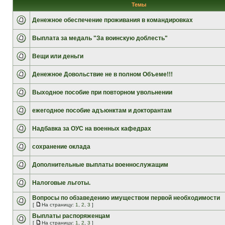
Темы
Денежное обеспечение проживания в командировках
Выплата за медаль "За воинскую доблесть"
Вещи или деньги
Денежное Довольствие не в полном Объеме!!!
Выходное пособие при повторном увольнении
ежегодное пособие адъюнктам и докторантам
Надбавка за ОУС на военных кафедрах
сохранение оклада
Дополнительные выплаты военнослужащим
Налоговые льготы.
Вопросы по обзаведению имуществом первой необходимости
[
На страницу:
1
,
2
,
3
]
Выплаты распоряженцам
[
На страницу:
1
,
2
,
3
]