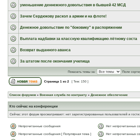
уменьшение деннежного довольствия в бывшей 42 МСД
Зачем Сердюкову раскол а армии и на флоте!
Денежное довольствие по "боковику" в распоряжении
Выплата надбавки за классную квалификацию лётному соста
Возврат выданного аванса
За штатом после окончания училища
Показать темы за:
Поле сорти
Страница
1
из
2
[ Тем: 150 ]
Список форумов
»
Военная служба по контракту
»
Денежное обеспечение
Кто сейчас на конференции
Сейчас этот форум просматривают: нет зарегистрированных пользователей и гости:
Непрочитанные сообщения
Нет непрочитанных с
Непрочитанные сообщения [ Популярная тема ]
Нет непрочитанных со