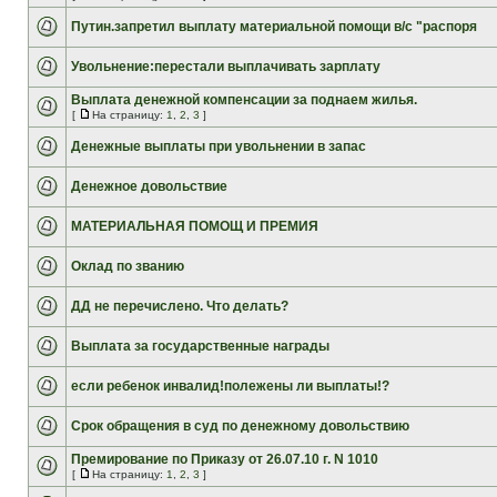
Путин.запретил выплату материальной помощи в/с "распоря
Увольнение:перестали выплачивать зарплату
Выплата денежной компенсации за поднаем жилья.
[
На страницу:
1
,
2
,
3
]
Денежные выплаты при увольнении в запас
Денежное довольствие
МАТЕРИАЛЬНАЯ ПОМОЩ И ПРЕМИЯ
Оклад по званию
ДД не перечислено. Что делать?
Выплата за государственные награды
если ребенок инвалид!полежены ли выплаты!?
Срок обращения в суд по денежному довольствию
Премирование по Приказу от 26.07.10 г. N 1010
[
На страницу:
1
,
2
,
3
]