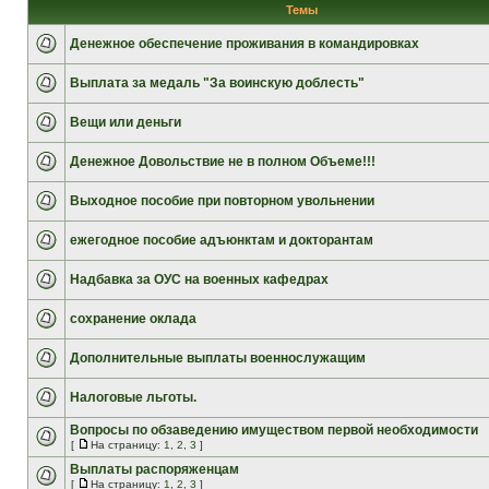
Темы
Денежное обеспечение проживания в командировках
Выплата за медаль "За воинскую доблесть"
Вещи или деньги
Денежное Довольствие не в полном Объеме!!!
Выходное пособие при повторном увольнении
ежегодное пособие адъюнктам и докторантам
Надбавка за ОУС на военных кафедрах
сохранение оклада
Дополнительные выплаты военнослужащим
Налоговые льготы.
Вопросы по обзаведению имуществом первой необходимости
[
На страницу:
1
,
2
,
3
]
Выплаты распоряженцам
[
На страницу:
1
,
2
,
3
]