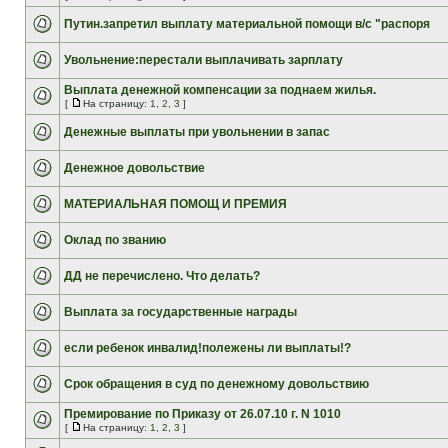
Путин.запретил выплату материальной помощи в/с "распоря
Увольнение:перестали выплачивать зарплату
Выплата денежной компенсации за поднаем жилья.
[
На страницу:
1
,
2
,
3
]
Денежные выплаты при увольнении в запас
Денежное довольствие
МАТЕРИАЛЬНАЯ ПОМОЩ И ПРЕМИЯ
Оклад по званию
ДД не перечислено. Что делать?
Выплата за государственные награды
если ребенок инвалид!полежены ли выплаты!?
Срок обращения в суд по денежному довольствию
Премирование по Приказу от 26.07.10 г. N 1010
[
На страницу:
1
,
2
,
3
]