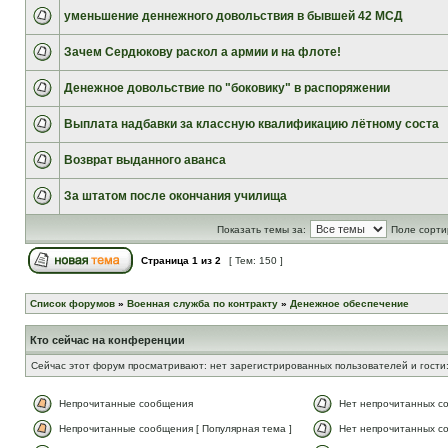
уменьшение деннежного довольствия в бывшей 42 МСД
Зачем Сердюкову раскол а армии и на флоте!
Денежное довольствие по "боковику" в распоряжении
Выплата надбавки за классную квалификацию лётному соста
Возврат выданного аванса
За штатом после окончания училища
Показать темы за:
Поле сорти
Страница
1
из
2
[ Тем: 150 ]
Список форумов
»
Военная служба по контракту
»
Денежное обеспечение
Кто сейчас на конференции
Сейчас этот форум просматривают: нет зарегистрированных пользователей и гости:
Непрочитанные сообщения
Нет непрочитанных с
Непрочитанные сообщения [ Популярная тема ]
Нет непрочитанных со