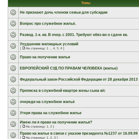
Темы
Не признают дочь членом семьи для субсидии
Вопрос про служебное жильё.
Развод. 1-к. кв. В очер. с 2001. Требуют обяз-во о сдаче кв.
Ухудшение жилищных условий
[
На страницу:
1
...
4
,
5
,
6
]
Право на получение жилья
ЕВРОПЕЙСКИЙ СУД ПО ПРАВАМ ЧЕЛОВЕКА (жилье)
Федеральный закон Российской Федерации от 28 декабря 2013 г
Прописка в служебной квартре жены сына в/с
очереди на служебное жильё
Утеря права на служебное жилье
Имею ли я право на получение жилья?
[
На страницу:
1
,
2
]
Право на жилье в связи с указом президента №1237 от 16.09.99
[
На страницу:
1
,
2
,
3
]