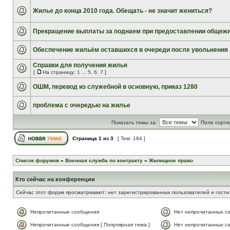
Жилье до конца 2010 года. Обещать - не значит жениться?
Прекращение выплаты за поднаем при предоставлении общеж
Обеспечение жильём оставшихся в очереди после увольнения
Справки для получения жилья
[
На страницу:
1
...
5
,
6
,
7
]
ОШМ, перевод из служебной в основную, приказ 1280
проблема с очередью на жилье
Показать темы за:
Поле сорти
Страница
1
из
3
[ Тем: 184 ]
Список форумов
»
Военная служба по контракту
»
Жилищное право
Кто сейчас на конференции
Сейчас этот форум просматривают: нет зарегистрированных пользователей и гости
Непрочитанные сообщения
Нет непрочитанных с
Непрочитанные сообщения [ Популярная тема ]
Нет непрочитанных со