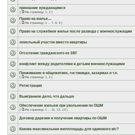
признание нуждающимся
[
На страницу:
1
,
2
]
Право на жилье....
[
На страницу:
1
...
7
,
8
,
9
]
Право на служебное жилье после развода с военнослужащим
земельный участок вместо квартиры
Отселение гражданского из ЗВГ
конфликт между родителями и детьми военнослужащими
Проживание в общежитиях, гостиницах, казармах и т.п.
[
На страницу:
1
,
2
]
Регистрация
Выигранное дело, что дальше
Обеспечение жильем при увольнении по ОШМ
[
На страницу:
1
...
11
,
12
,
13
]
Договор дарения и получение квартиры по ОШМ
Какова максимальная жилплощадь для одинокого в/с?