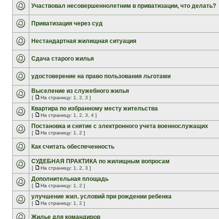
Участвовал несовершеннолетним в приватизации, что делать?
Приватизация через суд
Нестандартная жилищная ситуация
Сдача старого жилья
удостоверение на право пользования льготами
Выселение из служебного жилья
[
На страницу:
1
,
2
,
3
]
Квартира по избранному месту жительства
[
На страницу:
1
,
2
,
3
,
4
]
Постановка и снятие с электронного учета военнослужащих
[
На страницу:
1
,
2
]
Как считать обеспеченность
СУДЕБНАЯ ПРАКТИКА по жилищным вопросам
[
На страницу:
1
,
2
,
3
]
Дополнительная площадь
[
На страницу:
1
,
2
]
улучшение жил. условий при рождении ребенка
[
На страницу:
1
,
2
]
Жилье для командиров