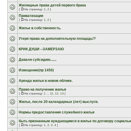
Жилищные права детей первого брака
[
На страницу:
1
,
2
]
Приватизация
[
На страницу:
1
,
2
]
Жилье в собственность.
Утеря права на дополнительную площадь!?
КРИК ДУШИ --ЗАМЕРЗАЮ
Давали субсидию.......
Извещение(пр 1450)
Аренда жилья в новом облике.
Право на получение жилья
[
На страницу:
1
...
11
,
12
,
13
]
Жилье, после 20 календарных (лет) выслуги.
Нормы предоставления служебного жилья
быть признанным нуждающимся в жилье по договору социальн
[
На страницу:
1
,
2
,
3
,
4
]