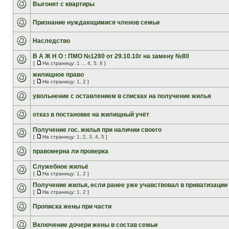
Выгонят с квартиры
Признание нуждающимися членов семьи
Наследство
В А Ж Н О : ПМО №1280 от 29.10.10г на замену №80
[
На страницу:
1
...
4
,
5
,
6
]
жилищное право
[
На страницу:
1
,
2
]
увольнение с оставлением в списках на получение жилья
отказ в постановке на жилищный учёт
Получение гос. жилья при наличии своего
[
На страницу:
1
,
2
,
3
,
4
,
5
]
правомерна ли проверка
Служебное жильё
[
На страницу:
1
,
2
]
Получение жилья, если ранее уже учавствовал в приватизации
[
На страницу:
1
,
2
]
Прописка жены при части
Включение дочери жены в состав семьи