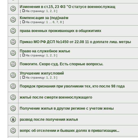
Изменения в ст.15, 23 ФЗ "О статусе военнослужащ
[
На страницу:
1
,
2
,
3
]
Компенсация за (под)наём
[
На страницу:
1
...
6
,
7
,
8
]
права военных проживающих в общежитиях
Приказ МО РФ ДСП №1450 от 22.08 11 о доплате лиш. метры
Право на служебное жилье
[
На страницу:
1
,
2
,
3
]
Помогите. Скоро суд. Есть спорные вопросы.
Улучшение жилусловий
[
На страницу:
1
,
2
,
3
]
Порядок признания при уволниеии тех, кто после 98 года
жильё после смерти военнослужащего
Получение жилья в другом регионе с учетом жены
развод после получения жилья
вопрс об отселении и бывших долях в приватизации...