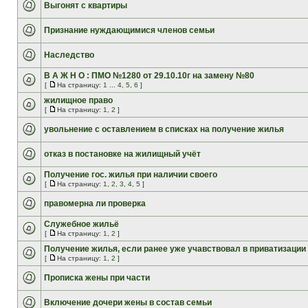
Выгонят с квартиры
Признание нуждающимися членов семьи
Наследство
В А Ж Н О : ПМО №1280 от 29.10.10г на замену №80
[
На страницу:
1
...
4
,
5
,
6
]
жилищное право
[
На страницу:
1
,
2
]
увольнение с оставлением в списках на получение жилья
отказ в постановке на жилищный учёт
Получение гос. жилья при наличии своего
[
На страницу:
1
,
2
,
3
,
4
,
5
]
правомерна ли проверка
Служебное жильё
[
На страницу:
1
,
2
]
Получение жилья, если ранее уже учавствовал в приватизации
[
На страницу:
1
,
2
]
Прописка жены при части
Включение дочери жены в состав семьи