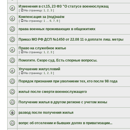
Изменения в ст.15, 23 ФЗ "О статусе военнослужащ
[
На страницу:
1
,
2
,
3
]
Компенсация за (под)наём
[
На страницу:
1
...
6
,
7
,
8
]
права военных проживающих в общежитиях
Приказ МО РФ ДСП №1450 от 22.08 11 о доплате лиш. метры
Право на служебное жилье
[
На страницу:
1
,
2
,
3
]
Помогите. Скоро суд. Есть спорные вопросы.
Улучшение жилусловий
[
На страницу:
1
,
2
,
3
]
Порядок признания при уволниеии тех, кто после 98 года
жильё после смерти военнослужащего
Получение жилья в другом регионе с учетом жены
развод после получения жилья
вопрс об отселении и бывших долях в приватизации...