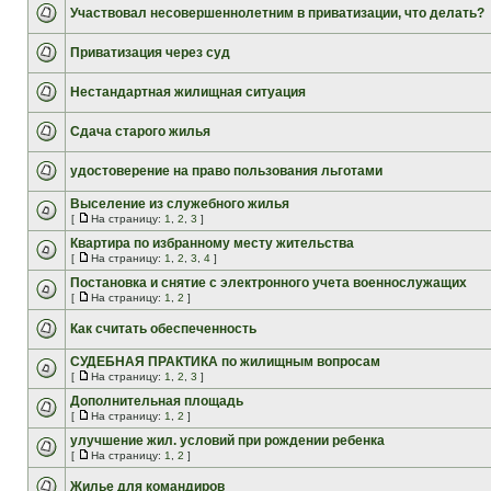
Участвовал несовершеннолетним в приватизации, что делать?
Приватизация через суд
Нестандартная жилищная ситуация
Сдача старого жилья
удостоверение на право пользования льготами
Выселение из служебного жилья
[
На страницу:
1
,
2
,
3
]
Квартира по избранному месту жительства
[
На страницу:
1
,
2
,
3
,
4
]
Постановка и снятие с электронного учета военнослужащих
[
На страницу:
1
,
2
]
Как считать обеспеченность
СУДЕБНАЯ ПРАКТИКА по жилищным вопросам
[
На страницу:
1
,
2
,
3
]
Дополнительная площадь
[
На страницу:
1
,
2
]
улучшение жил. условий при рождении ребенка
[
На страницу:
1
,
2
]
Жилье для командиров