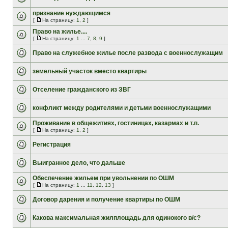
признание нуждающимся
[
На страницу:
1
,
2
]
Право на жилье....
[
На страницу:
1
...
7
,
8
,
9
]
Право на служебное жилье после развода с военнослужащим
земельный участок вместо квартиры
Отселение гражданского из ЗВГ
конфликт между родителями и детьми военнослужащими
Проживание в общежитиях, гостиницах, казармах и т.п.
[
На страницу:
1
,
2
]
Регистрация
Выигранное дело, что дальше
Обеспечение жильем при увольнении по ОШМ
[
На страницу:
1
...
11
,
12
,
13
]
Договор дарения и получение квартиры по ОШМ
Какова максимальная жилплощадь для одинокого в/с?