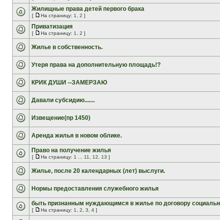
Жилищные права детей первого брака
[
На страницу:
1
,
2
]
Приватизация
[
На страницу:
1
,
2
]
Жилье в собственность.
Утеря права на дополнительную площадь!?
КРИК ДУШИ --ЗАМЕРЗАЮ
Давали субсидию.......
Извещение(пр 1450)
Аренда жилья в новом облике.
Право на получение жилья
[
На страницу:
1
...
11
,
12
,
13
]
Жилье, после 20 календарных (лет) выслуги.
Нормы предоставления служебного жилья
быть признанным нуждающимся в жилье по договору социальн
[
На страницу:
1
,
2
,
3
,
4
]