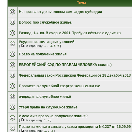
Темы
Не признают дочь членом семьи для субсидии
Вопрос про служебное жильё.
Развод. 1-к. кв. В очер. с 2001. Требуют обяз-во о сдаче кв.
Ухудшение жилищных условий
[
На страницу:
1
...
4
,
5
,
6
]
Право на получение жилья
ЕВРОПЕЙСКИЙ СУД ПО ПРАВАМ ЧЕЛОВЕКА (жилье)
Федеральный закон Российской Федерации от 28 декабря 2013 г
Прописка в служебной квартре жены сына в/с
очереди на служебное жильё
Утеря права на служебное жилье
Имею ли я право на получение жилья?
[
На страницу:
1
,
2
]
Право на жилье в связи с указом президента №1237 от 16.09.99
[
На страницу:
1
,
2
,
3
]