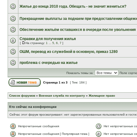
Жилье до конца 2010 года. Обещать - не значит жениться?
Прекращение выплаты за поднаем при предоставлении общеж
Обеспечение жильём оставшихся в очереди после увольнения
Справки для получения жилья
[
На страницу:
1
...
5
,
6
,
7
]
ОШМ, перевод из служебной в основную, приказ 1280
проблема с очередью на жилье
Показать темы за:
Поле сорти
Страница
1
из
3
[ Тем: 184 ]
Список форумов
»
Военная служба по контракту
»
Жилищное право
Кто сейчас на конференции
Сейчас этот форум просматривают: нет зарегистрированных пользователей и гости
Непрочитанные сообщения
Нет непрочитанных с
Непрочитанные сообщения [ Популярная тема ]
Нет непрочитанных со