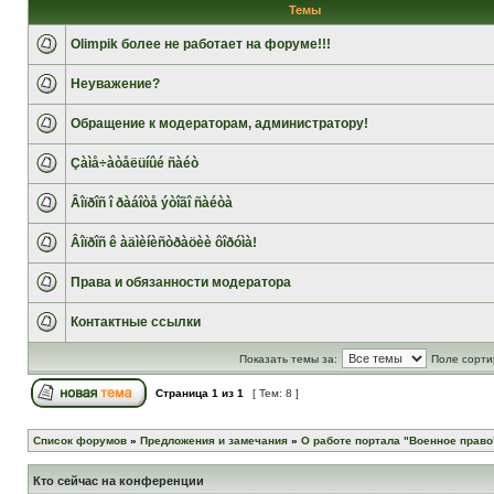
Темы
Olimpik более не работает на форуме!!!
Неуважение?
Обращение к модераторам, администратору!
Çàìå÷àòåëüíûé ñàéò
Âîïðîñ î ðàáîòå ýòîãî ñàéòà
Âîïðîñ ê àäìèíèñòðàöèè ôîðóìà!
Права и обязанности модератора
Контактные ссылки
Показать темы за:
Поле сорти
Страница
1
из
1
[ Тем: 8 ]
Список форумов
»
Предложения и замечания
»
О работе портала "Военное право
Кто сейчас на конференции