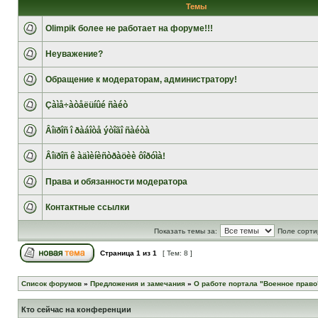
Темы
Olimpik более не работает на форуме!!!
Неуважение?
Обращение к модераторам, администратору!
Çàìå÷àòåëüíûé ñàéò
Âîïðîñ î ðàáîòå ýòîãî ñàéòà
Âîïðîñ ê àäìèíèñòðàöèè ôîðóìà!
Права и обязанности модератора
Контактные ссылки
Показать темы за:
Поле сорти
Страница
1
из
1
[ Тем: 8 ]
Список форумов
»
Предложения и замечания
»
О работе портала "Военное право
Кто сейчас на конференции