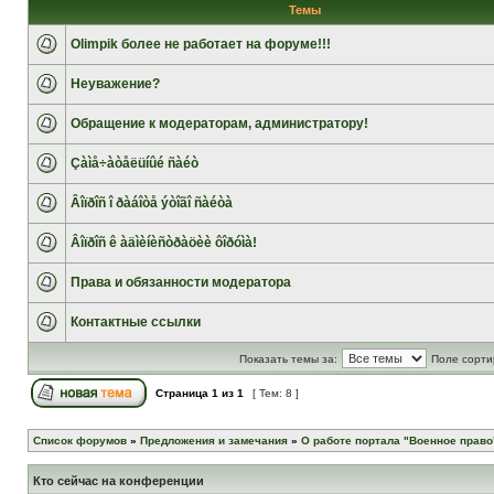
Темы
Olimpik более не работает на форуме!!!
Неуважение?
Обращение к модераторам, администратору!
Çàìå÷àòåëüíûé ñàéò
Âîïðîñ î ðàáîòå ýòîãî ñàéòà
Âîïðîñ ê àäìèíèñòðàöèè ôîðóìà!
Права и обязанности модератора
Контактные ссылки
Показать темы за:
Поле сорти
Страница
1
из
1
[ Тем: 8 ]
Список форумов
»
Предложения и замечания
»
О работе портала "Военное право
Кто сейчас на конференции