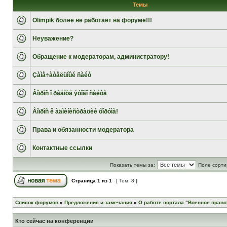
Темы
Olimpik более не работает на форуме!!!
Неуважение?
Обращение к модераторам, администратору!
Çàìå÷àòåëüíûé ñàéò
Âîïðîñ î ðàáîòå ýòîãî ñàéòà
Âîïðîñ ê àäìèíèñòðàöèè ôîðóìà!
Права и обязанности модератора
Контактные ссылки
Показать темы за:
Поле сорти
Страница
1
из
1
[ Тем: 8 ]
Список форумов
»
Предложения и замечания
»
О работе портала "Военное право
Кто сейчас на конференции