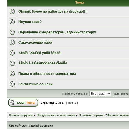
Темы
Olimpik более не работает на форуме!!!
Неуважение?
Обращение к модераторам, администратору!
Çàìå÷àòåëüíûé ñàéò
Âîïðîñ î ðàáîòå ýòîãî ñàéòà
Âîïðîñ ê àäìèíèñòðàöèè ôîðóìà!
Права и обязанности модератора
Контактные ссылки
Показать темы за:
Поле сорти
Страница
1
из
1
[ Тем: 8 ]
Список форумов
»
Предложения и замечания
»
О работе портала "Военное право
Кто сейчас на конференции