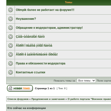
Темы
Olimpik более не работает на форуме!!!
Неуважение?
Обращение к модераторам, администратору!
Çàìå÷àòåëüíûé ñàéò
Âîïðîñ î ðàáîòå ýòîãî ñàéòà
Âîïðîñ ê àäìèíèñòðàöèè ôîðóìà!
Права и обязанности модератора
Контактные ссылки
Показать темы за:
Поле сорти
Страница
1
из
1
[ Тем: 8 ]
Список форумов
»
Предложения и замечания
»
О работе портала "Военное право
Кто сейчас на конференции