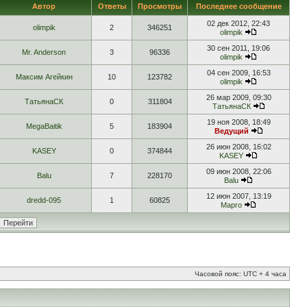
Автор
Ответы
Просмотры
Последнее сообщение
02 дек 2012, 22:43
olimpik
2
346251
olimpik
30 сен 2011, 19:06
Mr. Anderson
3
96336
olimpik
04 сен 2009, 16:53
Максим Агейкин
10
123782
olimpik
26 мар 2009, 09:30
ТатьянаСК
0
311804
ТатьянаСК
19 ноя 2008, 18:49
MegaBaitik
5
183904
Ведущий
26 июн 2008, 16:02
KASEY
0
374844
KASEY
09 июн 2008, 22:06
Balu
7
228170
Balu
12 июн 2007, 13:19
dredd-095
1
60825
Марго
Часовой пояс: UTC + 4 часа