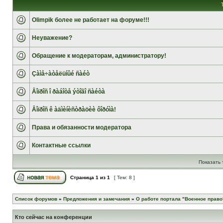
Olimpik более не работает на форуме!!!
Неуважение?
Обращение к модераторам, администратору!
Çàìå÷àòåëüíûé ñàéò
Âîïðîñ î ðàáîòå ýòîãî ñàéòà
Âîïðîñ ê àäìèíèñòðàöèè ôîðóìà!
Права и обязанности модератора
Контактные ссылки
Показать 
Страница
1
из
1
[ Тем: 8 ]
Список форумов
»
Предложения и замечания
»
О работе портала "Военное право
Кто сейчас на конференции