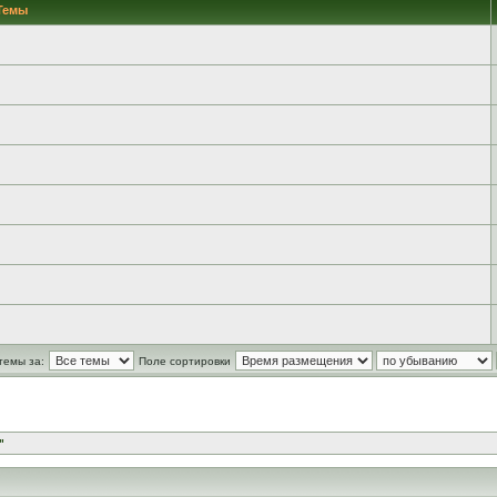
Темы
темы за:
Поле сортировки
"