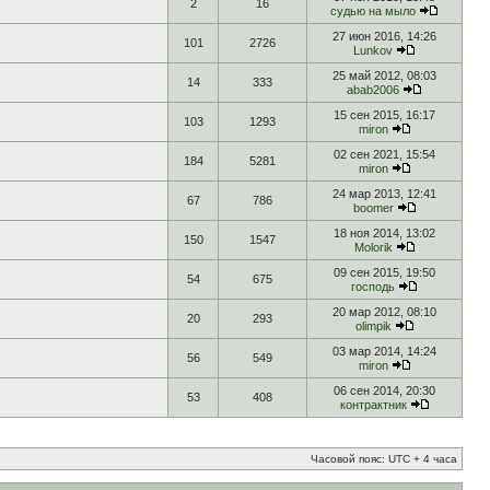
2
16
судью на мыло
27 июн 2016, 14:26
101
2726
Lunkov
25 май 2012, 08:03
14
333
abab2006
15 сен 2015, 16:17
103
1293
miron
02 сен 2021, 15:54
184
5281
miron
24 мар 2013, 12:41
67
786
boomer
18 ноя 2014, 13:02
150
1547
Molorik
09 сен 2015, 19:50
54
675
господь
20 мар 2012, 08:10
20
293
olimpik
03 мар 2014, 14:24
56
549
miron
06 сен 2014, 20:30
53
408
контрактник
Часовой пояс: UTC + 4 часа