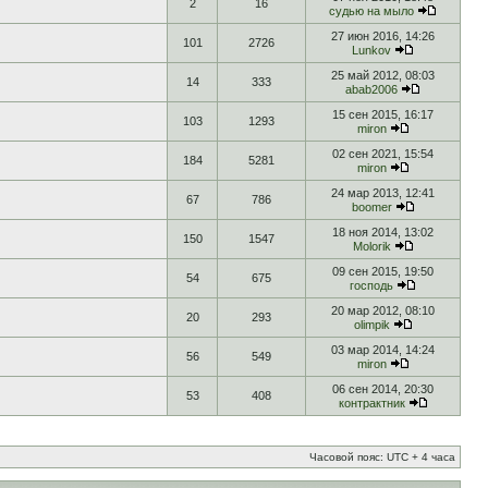
2
16
судью на мыло
27 июн 2016, 14:26
101
2726
Lunkov
25 май 2012, 08:03
14
333
abab2006
15 сен 2015, 16:17
103
1293
miron
02 сен 2021, 15:54
184
5281
miron
24 мар 2013, 12:41
67
786
boomer
18 ноя 2014, 13:02
150
1547
Molorik
09 сен 2015, 19:50
54
675
господь
20 мар 2012, 08:10
20
293
olimpik
03 мар 2014, 14:24
56
549
miron
06 сен 2014, 20:30
53
408
контрактник
Часовой пояс: UTC + 4 часа