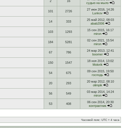
2
16
судью на мыло
27 июн 2016, 14:26
101
2726
Lunkov
25 май 2012, 08:03
14
333
abab2006
15 сен 2015, 16:17
103
1293
miron
02 сен 2021, 15:54
184
5281
miron
24 мар 2013, 12:41
67
786
boomer
18 ноя 2014, 13:02
150
1547
Molorik
09 сен 2015, 19:50
54
675
господь
20 мар 2012, 08:10
20
293
olimpik
03 мар 2014, 14:24
56
549
miron
06 сен 2014, 20:30
53
408
контрактник
Часовой пояс: UTC + 4 часа