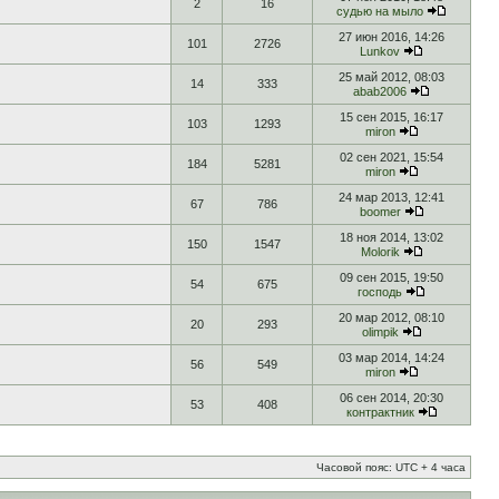
2
16
судью на мыло
27 июн 2016, 14:26
101
2726
Lunkov
25 май 2012, 08:03
14
333
abab2006
15 сен 2015, 16:17
103
1293
miron
02 сен 2021, 15:54
184
5281
miron
24 мар 2013, 12:41
67
786
boomer
18 ноя 2014, 13:02
150
1547
Molorik
09 сен 2015, 19:50
54
675
господь
20 мар 2012, 08:10
20
293
olimpik
03 мар 2014, 14:24
56
549
miron
06 сен 2014, 20:30
53
408
контрактник
Часовой пояс: UTC + 4 часа