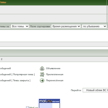
Темы
темы за:
Поле сортировки
 2
ообщений
Объявление
общений [ Популярная тема ]
Прилепленная
общений [ Тема закрыта ]
Перенесённая
Перейти: