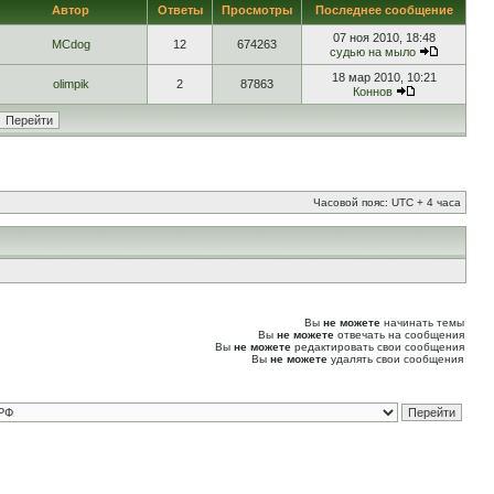
Автор
Ответы
Просмотры
Последнее сообщение
07 ноя 2010, 18:48
MCdog
12
674263
судью на мыло
18 мар 2010, 10:21
olimpik
2
87863
Коннов
Часовой пояс: UTC + 4 часа
Вы
не можете
начинать темы
Вы
не можете
отвечать на сообщения
Вы
не можете
редактировать свои сообщения
Вы
не можете
удалять свои сообщения