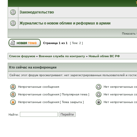
Законодательство
Журналисты о новом облике и реформах в армии
Показать 
Страница
1
из
1
[ Тем: 2 ]
Список форумов
»
Военная служба по контракту
»
Новый облик ВС РФ
Кто сейчас на конференции
Сейчас этот форум просматривают: нет зарегистрированных пользователей и гости:
Непрочитанные сообщения
Нет непрочитанных с
Непрочитанные сообщения [ Популярная тема ]
Нет непрочитанных со
Непрочитанные сообщения [ Тема закрыта ]
Нет непрочитанных со
Найти: