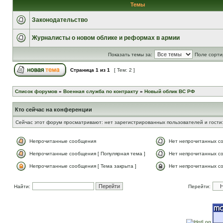
Темы
Законодательство
Журналисты о новом облике и реформах в армии
Показать темы за:
Поле сорти
Страница
1
из
1
[ Тем: 2 ]
Список форумов
»
Военная служба по контракту
»
Новый облик ВС РФ
Кто сейчас на конференции
Сейчас этот форум просматривают: нет зарегистрированных пользователей и гости:
Непрочитанные сообщения
Нет непрочитанных с
Непрочитанные сообщения [ Популярная тема ]
Нет непрочитанных со
Непрочитанные сообщения [ Тема закрыта ]
Нет непрочитанных со
Найти:
Перейти: