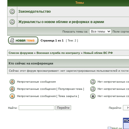
Темы
Законодательство
Журналисты о новом облике и реформах в армии
Показать темы за:
Поле сорти
Страница
1
из
1
[ Тем: 2 ]
Список форумов
»
Военная служба по контракту
»
Новый облик ВС РФ
Кто сейчас на конференции
Сейчас этот форум просматривают: нет зарегистрированных пользователей и гости:
Непрочитанные сообщения
Нет непрочитанных с
Непрочитанные сообщения [ Популярная тема ]
Нет непрочитанных со
Непрочитанные сообщения [ Тема закрыта ]
Нет непрочитанных со
Найти:
Перейти: