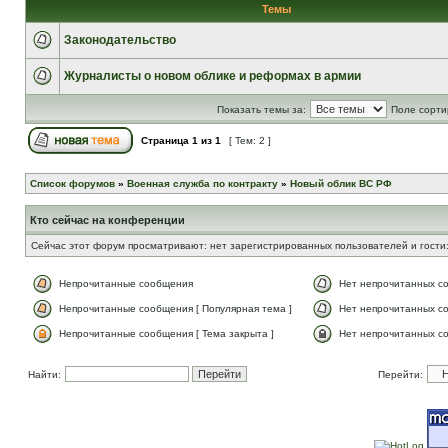
Темы
Законодательство
Журналисты о новом облике и реформах в армии
Показать темы за:
Поле сорти
Страница
1
из
1
[ Тем: 2 ]
Список форумов
»
Военная служба по контракту
»
Новый облик ВС РФ
Кто сейчас на конференции
Сейчас этот форум просматривают: нет зарегистрированных пользователей и гости:
Непрочитанные сообщения
Нет непрочитанных с
Непрочитанные сообщения [ Популярная тема ]
Нет непрочитанных со
Непрочитанные сообщения [ Тема закрыта ]
Нет непрочитанных со
Найти:
Перейти: