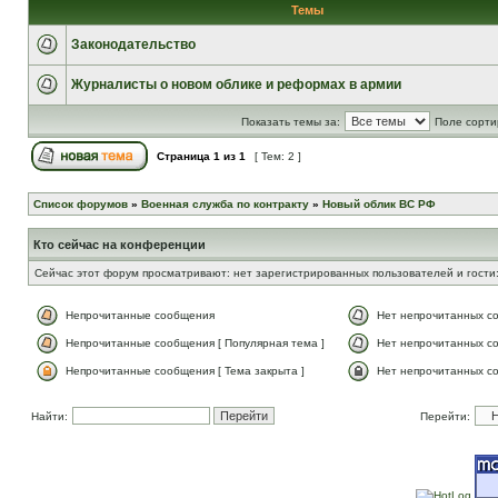
Темы
Законодательство
Журналисты о новом облике и реформах в армии
Показать темы за:
Поле сорти
Страница
1
из
1
[ Тем: 2 ]
Список форумов
»
Военная служба по контракту
»
Новый облик ВС РФ
Кто сейчас на конференции
Сейчас этот форум просматривают: нет зарегистрированных пользователей и гости:
Непрочитанные сообщения
Нет непрочитанных с
Непрочитанные сообщения [ Популярная тема ]
Нет непрочитанных со
Непрочитанные сообщения [ Тема закрыта ]
Нет непрочитанных со
Найти:
Перейти: