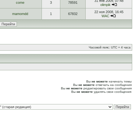
31 янв 2009, 07:48
come
3
78591
olimpik
22 ноя 2008, 16:45
mamomdd
1
67832
WAC
Часовой пояс: UTC + 4 часа
Вы
не можете
начинать темы
Вы
не можете
отвечать на сообщения
Вы
не можете
редактировать свои сообщения
Вы
не можете
удалять свои сообщения