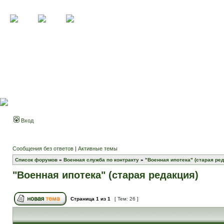
Вход
Сообщения без ответов
|
Активные темы
Список форумов
»
Военная служба по контракту
»
"Военная ипотека" (старая ред
"Военная ипотека" (старая редакция)
Страница
1
из
1
[ Тем: 26 ]