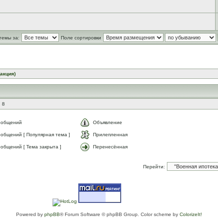
темы за:
Поле сортировки
акция)
 8
ообщений
Объявление
общений [ Популярная тема ]
Прилепленная
общений [ Тема закрыта ]
Перенесённая
Перейти:
Powered by
phpBB
® Forum Software © phpBB Group. Color scheme by
ColorizeIt!