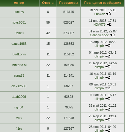
Автор
Ответы
Просмотры
Последнее сообщение
18 авг 2015, 15:11
Lunkov
0
513145
Lunkov
11 янв 2013, 17:31
npvs6681
59
828027
NDA075
31 май 2012, 22:07
Ревен
42
373007
Славян.spec
18 апр 2012, 15:22
саша1983
15
136853
olimpik
04 апр 2012, 03:41
BadLogin
11
115152
olimpik
19 мар 2012, 14:56
Михаил М
22
159036
olimpik
16 дек 2011, 01:19
aspa23
11
114141
olimpik
09 дек 2011, 13:51
aleks2500
1
68237
olimpik
11 ноя 2011, 15:17
abab2006
1
63828
olimpik
25 май 2011, 01:21
rig_84
1
70375
olimpik
23 мар 2011, 13:14
Mikk
22
171548
olimpik
23 янв 2011, 04:20
41ru
9
127167
olimpik