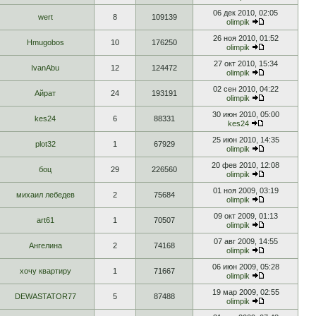
06 дек 2010, 02:05
wert
8
109139
olimpik
26 ноя 2010, 01:52
Hmugobos
10
176250
olimpik
27 окт 2010, 15:34
IvanAbu
12
124472
olimpik
02 сен 2010, 04:22
Айрат
24
193191
olimpik
30 июн 2010, 05:00
kes24
6
88331
kes24
25 июн 2010, 14:35
plot32
1
67929
olimpik
20 фев 2010, 12:08
боц
29
226560
olimpik
01 ноя 2009, 03:19
михаил лебедев
2
75684
olimpik
09 окт 2009, 01:13
art61
1
70507
olimpik
07 авг 2009, 14:55
Ангелина
2
74168
olimpik
06 июн 2009, 05:28
хочу квартиру
1
71667
olimpik
19 мар 2009, 02:55
DEWASTATOR77
5
87488
olimpik