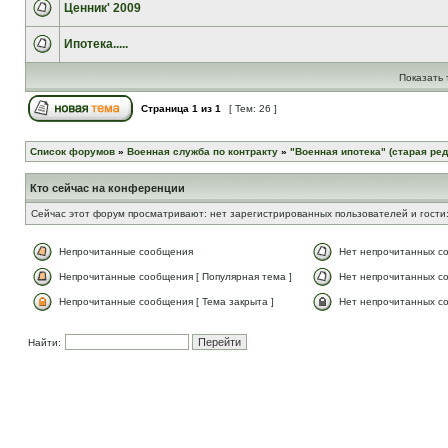
Ценник' 2009
Ипотека.....
Показать 
Страница
1
из
1
[ Тем: 26 ]
Список форумов
»
Военная служба по контракту
»
"Военная ипотека" (старая ред
Кто сейчас на конференции
Сейчас этот форум просматривают: нет зарегистрированных пользователей и гости:
Непрочитанные сообщения
Нет непрочитанных с
Непрочитанные сообщения [ Популярная тема ]
Нет непрочитанных со
Непрочитанные сообщения [ Тема закрыта ]
Нет непрочитанных со
Найти: