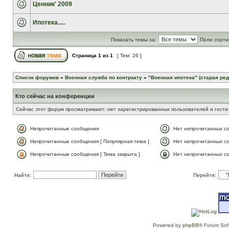
Ценник' 2009
Ипотека.....
Показать темы за:
Поле сорти
Страница
1
из
1
[ Тем: 26 ]
Список форумов
»
Военная служба по контракту
»
"Военная ипотека" (старая ред
Кто сейчас на конференции
Сейчас этот форум просматривают: нет зарегистрированных пользователей и гости:
Непрочитанные сообщения
Нет непрочитанных с
Непрочитанные сообщения [ Популярная тема ]
Нет непрочитанных со
Непрочитанные сообщения [ Тема закрыта ]
Нет непрочитанных со
Найти:
Перейти:
Powered by
phpBB
® Forum Sof