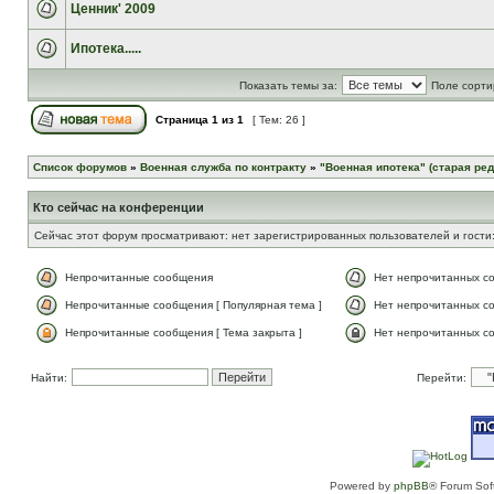
Ценник' 2009
Ипотека.....
Показать темы за:
Поле сорти
Страница
1
из
1
[ Тем: 26 ]
Список форумов
»
Военная служба по контракту
»
"Военная ипотека" (старая ред
Кто сейчас на конференции
Сейчас этот форум просматривают: нет зарегистрированных пользователей и гости:
Непрочитанные сообщения
Нет непрочитанных с
Непрочитанные сообщения [ Популярная тема ]
Нет непрочитанных со
Непрочитанные сообщения [ Тема закрыта ]
Нет непрочитанных со
Найти:
Перейти:
Powered by
phpBB
® Forum Sof