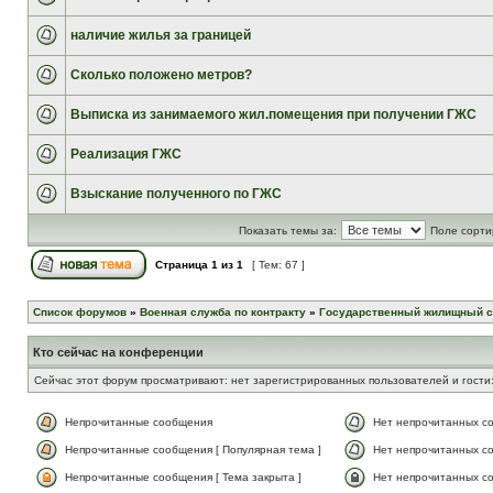
наличие жилья за границей
Сколько положено метров?
Выписка из занимаемого жил.помещения при получении ГЖС
Реализация ГЖС
Взыскание полученного по ГЖС
Показать темы за:
Поле сорти
Страница
1
из
1
[ Тем: 67 ]
Список форумов
»
Военная служба по контракту
»
Государственный жилищный с
Кто сейчас на конференции
Сейчас этот форум просматривают: нет зарегистрированных пользователей и гости:
Непрочитанные сообщения
Нет непрочитанных с
Непрочитанные сообщения [ Популярная тема ]
Нет непрочитанных со
Непрочитанные сообщения [ Тема закрыта ]
Нет непрочитанных со