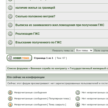
наличие жилья за границей
Сколько положено метров?
Выписка из занимаемого жил.помещения при получении ГЖС
Реализация ГЖС
Взыскание полученного по ГЖС
Показать темы за:
Поле сорти
Страница
1
из
1
[ Тем: 67 ]
Список форумов
»
Военная служба по контракту
»
Государственный жилищный с
Кто сейчас на конференции
Сейчас этот форум просматривают: нет зарегистрированных пользователей и гости:
Непрочитанные сообщения
Нет непрочитанных с
Непрочитанные сообщения [ Популярная тема ]
Нет непрочитанных со
Непрочитанные сообщения [ Тема закрыта ]
Нет непрочитанных со