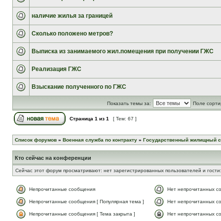
наличие жилья за границей
Сколько положено метров?
Выписка из занимаемого жил.помещения при получении ГЖС
Реализация ГЖС
Взыскание полученного по ГЖС
Показать темы за:
Поле сорти
Страница
1
из
1
[ Тем: 67 ]
Список форумов
»
Военная служба по контракту
»
Государственный жилищный с
Кто сейчас на конференции
Сейчас этот форум просматривают: нет зарегистрированных пользователей и гости:
Непрочитанные сообщения
Нет непрочитанных с
Непрочитанные сообщения [ Популярная тема ]
Нет непрочитанных со
Непрочитанные сообщения [ Тема закрыта ]
Нет непрочитанных со