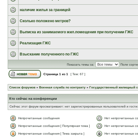
наличие жилья за границей
Сколько положено метров?
Выписка из занимаемого жил.помещения при получении ГЖС
Реализация ГЖС
Взыскание полученного по ГЖС
Показать темы за:
Поле сорти
Страница
1
из
1
[ Тем: 67 ]
Список форумов
»
Военная служба по контракту
»
Государственный жилищный с
Кто сейчас на конференции
Сейчас этот форум просматривают: нет зарегистрированных пользователей и гости:
Непрочитанные сообщения
Нет непрочитанных с
Непрочитанные сообщения [ Популярная тема ]
Нет непрочитанных со
Непрочитанные сообщения [ Тема закрыта ]
Нет непрочитанных со