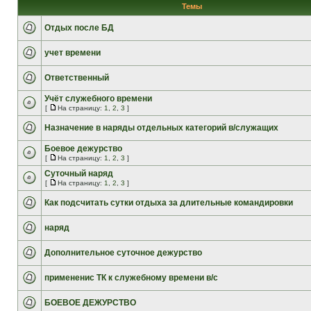
Темы
Отдых после БД
учет времени
Ответственный
Учёт служебного времени
[
На страницу:
1
,
2
,
3
]
Назначение в наряды отдельных категорий в/служащих
Боевое дежурство
[
На страницу:
1
,
2
,
3
]
Суточный наряд
[
На страницу:
1
,
2
,
3
]
Как подсчитать сутки отдыха за длительные командировки
наряд
Дополнительное суточное дежурство
примененис ТК к служебному времени в/с
БОЕВОЕ ДЕЖУРСТВО