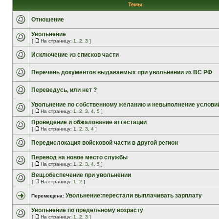
Темы
Отношение
Увольнение
[
На страницу:
1
,
2
,
3
]
Исключение из списков части
Перечень документов выдаваемых при увольнении из ВС РФ
Переведусь, или нет ?
Увольнение по собственному желанию и невыполнение условий
[
На страницу:
1
,
2
,
3
,
4
,
5
]
Проведение и обжалование аттестации
[
На страницу:
1
,
2
,
3
,
4
]
Передислокация войсковой части в другой регион
Перевод на новое место службы
[
На страницу:
1
,
2
,
3
,
4
,
5
]
Вещ.обеспечение при увольнении
[
На страницу:
1
,
2
]
Увольнение:перестали выплачивать зарплату
Перемещена:
Увольнение по предельному возрасту
[
На страницу:
1
,
2
,
3
]