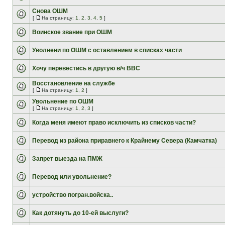
Снова ОШМ
[
На страницу:
1
,
2
,
3
,
4
,
5
]
Воинское звание при ОШМ
Уволнени по ОШМ с оставлением в списках части
Хочу перевестись в другую в/ч ВВС
Восстановление на службе
[
На страницу:
1
,
2
]
Увольнение по ОШМ
[
На страницу:
1
,
2
,
3
]
Когда меня имеют право исключить из списков части?
Перевод из района приравнего к Крайнему Севера (Камчатка)
Запрет выезда на ПМЖ
Перевод или увольнение?
устройство погран.войска..
Как дотянуть до 10-ей выслуги?