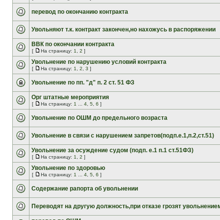
перевод по окончанию контракта
Увольняют т.к. контракт закончен,но нахожусь в распоряжении
ВВК по окончании контракта
[
На страницу:
1
,
2
]
Увольнение по нарушению условий контракта
[
На страницу:
1
,
2
,
3
]
Увольнение по пп. "д" п. 2 ст. 51 ФЗ
Орг штатные мероприятия
[
На страницу:
1
...
4
,
5
,
6
]
Увольнение по ОШМ до предельного возраста
Увольнение в связи с нарушением запретов(подп.е.1,п.2,ст.51)
Увольнение за осуждение судом (подп. е.1 п.1 ст.51ФЗ)
[
На страницу:
1
,
2
]
Увольнение по здоровью
[
На страницу:
1
...
4
,
5
,
6
]
Содержание рапорта об увольнении
Переводят на другую должность,при отказе грозят увольнение