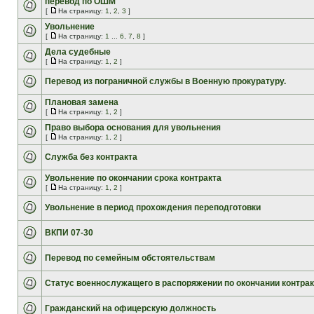
перевод по ОШМ
[
На страницу:
1
,
2
,
3
]
Увольнение
[
На страницу:
1
...
6
,
7
,
8
]
Дела судебные
[
На страницу:
1
,
2
]
Перевод из пограничной службы в Военную прокуратуру.
Плановая замена
[
На страницу:
1
,
2
]
Право выбора основания для увольнения
[
На страницу:
1
,
2
]
Служба без контракта
Увольнение по окончании срока контракта
[
На страницу:
1
,
2
]
Увольнение в период прохождения переподготовки
ВКПИ 07-30
Перевод по семейным обстоятельствам
Статус военнослужащего в распоряжении по окончании контрак
Гражданский на офицерскую должность