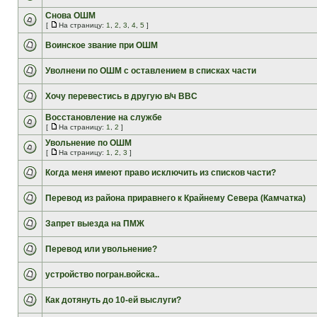
Снова ОШМ
[
На страницу:
1
,
2
,
3
,
4
,
5
]
Воинское звание при ОШМ
Уволнени по ОШМ с оставлением в списках части
Хочу перевестись в другую в/ч ВВС
Восстановление на службе
[
На страницу:
1
,
2
]
Увольнение по ОШМ
[
На страницу:
1
,
2
,
3
]
Когда меня имеют право исключить из списков части?
Перевод из района приравнего к Крайнему Севера (Камчатка)
Запрет выезда на ПМЖ
Перевод или увольнение?
устройство погран.войска..
Как дотянуть до 10-ей выслуги?