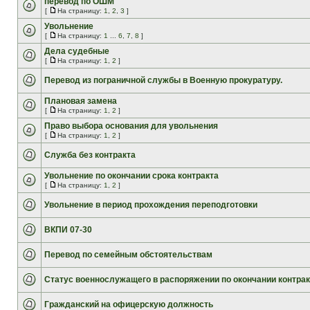
перевод по ОШМ
[
На страницу:
1
,
2
,
3
]
Увольнение
[
На страницу:
1
...
6
,
7
,
8
]
Дела судебные
[
На страницу:
1
,
2
]
Перевод из пограничной службы в Военную прокуратуру.
Плановая замена
[
На страницу:
1
,
2
]
Право выбора основания для увольнения
[
На страницу:
1
,
2
]
Служба без контракта
Увольнение по окончании срока контракта
[
На страницу:
1
,
2
]
Увольнение в период прохождения переподготовки
ВКПИ 07-30
Перевод по семейным обстоятельствам
Статус военнослужащего в распоряжении по окончании контрак
Гражданский на офицерскую должность