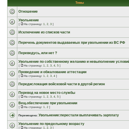
Темы
Отношение
Увольнение
[
На страницу:
1
,
2
,
3
]
Исключение из списков части
Перечень документов выдаваемых при увольнении из ВС РФ
Переведусь, или нет ?
Увольнение по собственному желанию и невыполнение условий
[
На страницу:
1
,
2
,
3
,
4
,
5
]
Проведение и обжалование аттестации
[
На страницу:
1
,
2
,
3
,
4
]
Передислокация войсковой части в другой регион
Перевод на новое место службы
[
На страницу:
1
,
2
,
3
,
4
,
5
]
Вещ.обеспечение при увольнении
[
На страницу:
1
,
2
]
Увольнение:перестали выплачивать зарплату
Перемещена:
Увольнение по предельному возрасту
[
На страницу:
1
,
2
,
3
]