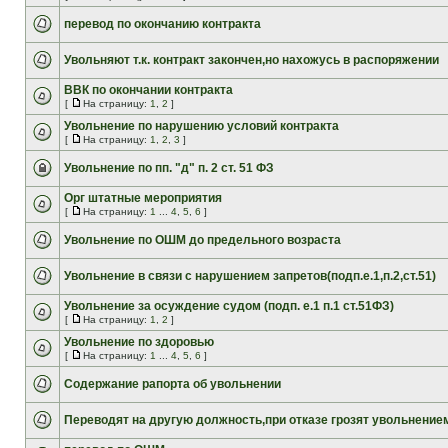
перевод по окончанию контракта
Увольняют т.к. контракт закончен,но нахожусь в распоряжении
ВВК по окончании контракта
[
На страницу:
1
,
2
]
Увольнение по нарушению условий контракта
[
На страницу:
1
,
2
,
3
]
Увольнение по пп. "д" п. 2 ст. 51 ФЗ
Орг штатные мероприятия
[
На страницу:
1
...
4
,
5
,
6
]
Увольнение по ОШМ до предельного возраста
Увольнение в связи с нарушением запретов(подп.е.1,п.2,ст.51)
Увольнение за осуждение судом (подп. е.1 п.1 ст.51ФЗ)
[
На страницу:
1
,
2
]
Увольнение по здоровью
[
На страницу:
1
...
4
,
5
,
6
]
Содержание рапорта об увольнении
Переводят на другую должность,при отказе грозят увольнение