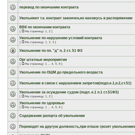
перевод по окончанию контракта
Увольняют т.к. контракт закончен,но нахожусь в распоряжении
ВВК по окончании контракта
[
На страницу:
1
,
2
]
Увольнение по нарушению условий контракта
[
На страницу:
1
,
2
,
3
]
Увольнение по пп. "д" п. 2 ст. 51 ФЗ
Орг штатные мероприятия
[
На страницу:
1
...
4
,
5
,
6
]
Увольнение по ОШМ до предельного возраста
Увольнение в связи с нарушением запретов(подп.е.1,п.2,ст.51)
Увольнение за осуждение судом (подп. е.1 п.1 ст.51ФЗ)
[
На страницу:
1
,
2
]
Увольнение по здоровью
[
На страницу:
1
...
4
,
5
,
6
]
Содержание рапорта об увольнении
Переводят на другую должность,при отказе грозят увольнение