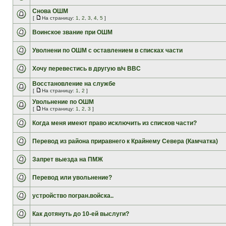
Снова ОШМ
[
На страницу:
1
,
2
,
3
,
4
,
5
]
Воинское звание при ОШМ
Уволнени по ОШМ с оставлением в списках части
Хочу перевестись в другую в/ч ВВС
Восстановление на службе
[
На страницу:
1
,
2
]
Увольнение по ОШМ
[
На страницу:
1
,
2
,
3
]
Когда меня имеют право исключить из списков части?
Перевод из района приравнего к Крайнему Севера (Камчатка)
Запрет выезда на ПМЖ
Перевод или увольнение?
устройство погран.войска..
Как дотянуть до 10-ей выслуги?