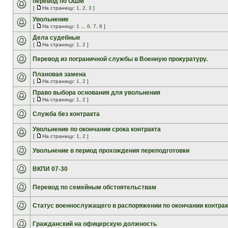
перевод по ОШМ
[
На страницу:
1
,
2
,
3
]
Увольнение
[
На страницу:
1
...
6
,
7
,
8
]
Дела судебные
[
На страницу:
1
,
2
]
Перевод из пограничной службы в Военную прокуратуру.
Плановая замена
[
На страницу:
1
,
2
]
Право выбора основания для увольнения
[
На страницу:
1
,
2
]
Служба без контракта
Увольнение по окончании срока контракта
[
На страницу:
1
,
2
]
Увольнение в период прохождения переподготовки
ВКПИ 07-30
Перевод по семейным обстоятельствам
Статус военнослужащего в распоряжении по окончании контрак
Гражданский на офицерскую должность