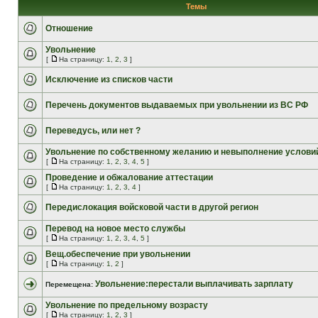
Темы
Отношение
Увольнение
[
На страницу:
1
,
2
,
3
]
Исключение из списков части
Перечень документов выдаваемых при увольнении из ВС РФ
Переведусь, или нет ?
Увольнение по собственному желанию и невыполнение условий
[
На страницу:
1
,
2
,
3
,
4
,
5
]
Проведение и обжалование аттестации
[
На страницу:
1
,
2
,
3
,
4
]
Передислокация войсковой части в другой регион
Перевод на новое место службы
[
На страницу:
1
,
2
,
3
,
4
,
5
]
Вещ.обеспечение при увольнении
[
На страницу:
1
,
2
]
Увольнение:перестали выплачивать зарплату
Перемещена:
Увольнение по предельному возрасту
[
На страницу:
1
,
2
,
3
]