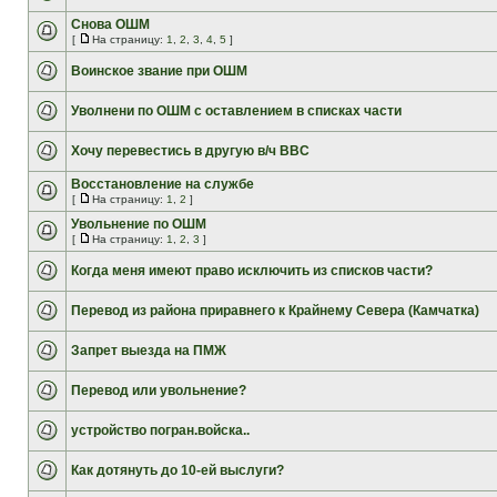
Снова ОШМ
[
На страницу:
1
,
2
,
3
,
4
,
5
]
Воинское звание при ОШМ
Уволнени по ОШМ с оставлением в списках части
Хочу перевестись в другую в/ч ВВС
Восстановление на службе
[
На страницу:
1
,
2
]
Увольнение по ОШМ
[
На страницу:
1
,
2
,
3
]
Когда меня имеют право исключить из списков части?
Перевод из района приравнего к Крайнему Севера (Камчатка)
Запрет выезда на ПМЖ
Перевод или увольнение?
устройство погран.войска..
Как дотянуть до 10-ей выслуги?