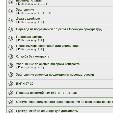
перевод по ОШМ
[
На страницу:
1
,
2
,
3
]
Увольнение
[
На страницу:
1
...
6
,
7
,
8
]
Дела судебные
[
На страницу:
1
,
2
]
Перевод из пограничной службы в Военную прокуратуру.
Плановая замена
[
На страницу:
1
,
2
]
Право выбора основания для увольнения
[
На страницу:
1
,
2
]
Служба без контракта
Увольнение по окончании срока контракта
[
На страницу:
1
,
2
]
Увольнение в период прохождения переподготовки
ВКПИ 07-30
Перевод по семейным обстоятельствам
Статус военнослужащего в распоряжении по окончании контрак
Гражданский на офицерскую должность