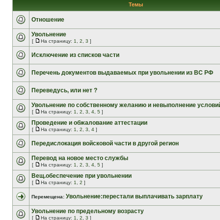
Темы
Отношение
Увольнение
[
На страницу:
1
,
2
,
3
]
Исключение из списков части
Перечень документов выдаваемых при увольнении из ВС РФ
Переведусь, или нет ?
Увольнение по собственному желанию и невыполнение условий
[
На страницу:
1
,
2
,
3
,
4
,
5
]
Проведение и обжалование аттестации
[
На страницу:
1
,
2
,
3
,
4
]
Передислокация войсковой части в другой регион
Перевод на новое место службы
[
На страницу:
1
,
2
,
3
,
4
,
5
]
Вещ.обеспечение при увольнении
[
На страницу:
1
,
2
]
Увольнение:перестали выплачивать зарплату
Перемещена:
Увольнение по предельному возрасту
[
На страницу:
1
,
2
,
3
]