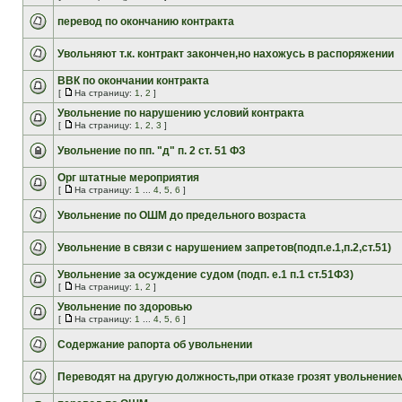
перевод по окончанию контракта
Увольняют т.к. контракт закончен,но нахожусь в распоряжении
ВВК по окончании контракта
[
На страницу:
1
,
2
]
Увольнение по нарушению условий контракта
[
На страницу:
1
,
2
,
3
]
Увольнение по пп. "д" п. 2 ст. 51 ФЗ
Орг штатные мероприятия
[
На страницу:
1
...
4
,
5
,
6
]
Увольнение по ОШМ до предельного возраста
Увольнение в связи с нарушением запретов(подп.е.1,п.2,ст.51)
Увольнение за осуждение судом (подп. е.1 п.1 ст.51ФЗ)
[
На страницу:
1
,
2
]
Увольнение по здоровью
[
На страницу:
1
...
4
,
5
,
6
]
Содержание рапорта об увольнении
Переводят на другую должность,при отказе грозят увольнение