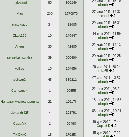
29 июл 2011, 15:10
maloyand
85
930249
olimpik
27 июл 2011, 14:32
Мао
238
2276976
krendel
29 июн 2011, 15:31
максимус
34
491005
olimpik
14 июн 2011, 11:59
ELLA123
10
146847
olimpik
22 май 2011, 14:13
Anger
35
442405
olimpik
20 май 2011, 00:25
sergeikamtundra
39
350490
olimpik
29 апр 2011, 20:24
Volkov
15
184656
mila65
07 апр 2011, 13:57
pelican2
45
359212
olimpik
21 фев 2011, 03:21
Сан саныч
1
90555
olimpik
18 фев 2011, 14:52
Наталья Александровна
21
191178
olimpik
03 фев 2011, 10:24
alexandr325
4
101791
olimpik
19 дек 2010, 17:44
Серый К
2
90460
Серый К
15 дек 2010, 17:22
ПНОКиС
15
170253
natali29