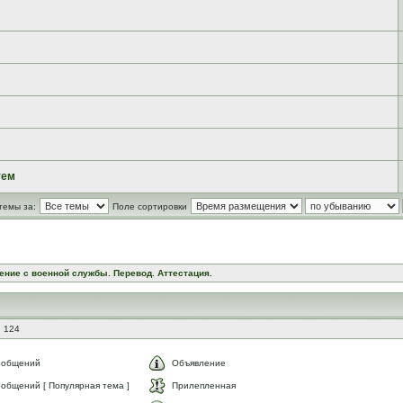
тем
темы за:
Поле сортировки
ение с военной службы. Перевод. Аттестация.
: 124
ообщений
Объявление
общений [ Популярная тема ]
Прилепленная