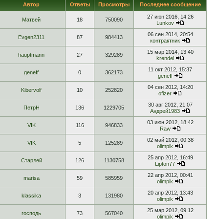
Автор
Ответы
Просмотры
Последнее сообщение
27 июн 2016, 14:26
Матвей
18
750090
Lunkov
06 сен 2014, 20:54
Evgen2311
87
984413
контрактник
15 мар 2014, 13:40
hauptmann
27
329289
krendel
11 окт 2012, 15:37
geneff
0
362173
geneff
04 сен 2012, 14:20
Kibervolf
10
252820
ofizer
30 авг 2012, 21:07
ПетрН
136
1229705
Андрей1983
03 июн 2012, 18:42
VIK
116
946833
Raw
02 май 2012, 00:38
VIK
5
125289
olimpik
25 апр 2012, 16:49
Старлей
126
1130758
Lipton77
22 апр 2012, 00:41
marisa
59
585959
olimpik
20 апр 2012, 13:43
klassika
3
131980
olimpik
25 мар 2012, 09:12
господь
73
567040
olimpik