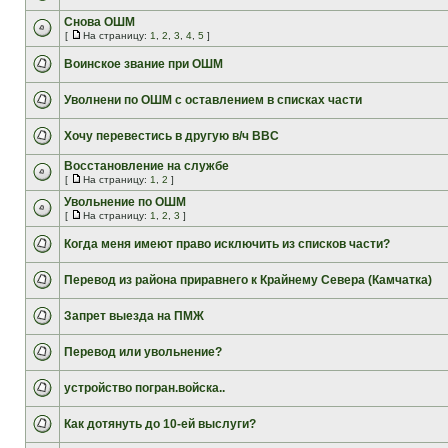
Снова ОШМ
[
На страницу:
1
,
2
,
3
,
4
,
5
]
Воинское звание при ОШМ
Уволнени по ОШМ с оставлением в списках части
Хочу перевестись в другую в/ч ВВС
Восстановление на службе
[
На страницу:
1
,
2
]
Увольнение по ОШМ
[
На страницу:
1
,
2
,
3
]
Когда меня имеют право исключить из списков части?
Перевод из района приравнего к Крайнему Севера (Камчатка)
Запрет выезда на ПМЖ
Перевод или увольнение?
устройство погран.войска..
Как дотянуть до 10-ей выслуги?