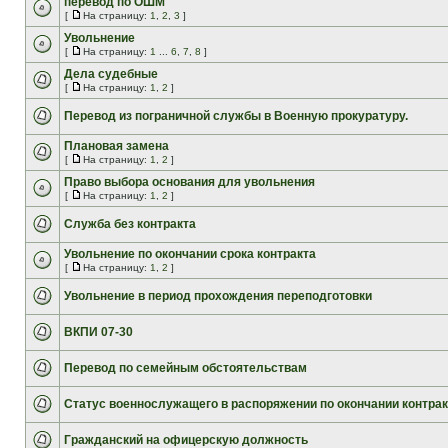
перевод по ОШМ
[
На страницу:
1
,
2
,
3
]
Увольнение
[
На страницу:
1
...
6
,
7
,
8
]
Дела судебные
[
На страницу:
1
,
2
]
Перевод из пограничной службы в Военную прокуратуру.
Плановая замена
[
На страницу:
1
,
2
]
Право выбора основания для увольнения
[
На страницу:
1
,
2
]
Служба без контракта
Увольнение по окончании срока контракта
[
На страницу:
1
,
2
]
Увольнение в период прохождения переподготовки
ВКПИ 07-30
Перевод по семейным обстоятельствам
Статус военнослужащего в распоряжении по окончании контрак
Гражданский на офицерскую должность