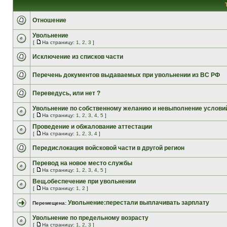
Отношение
Увольнение
[
На страницу:
1
,
2
,
3
]
Исключение из списков части
Перечень документов выдаваемых при увольнении из ВС РФ
Переведусь, или нет ?
Увольнение по собственному желанию и невыполнение условий
[
На страницу:
1
,
2
,
3
,
4
,
5
]
Проведение и обжалование аттестации
[
На страницу:
1
,
2
,
3
,
4
]
Передислокация войсковой части в другой регион
Перевод на новое место службы
[
На страницу:
1
,
2
,
3
,
4
,
5
]
Вещ.обеспечение при увольнении
[
На страницу:
1
,
2
]
Увольнение:перестали выплачивать зарплату
Перемещена:
Увольнение по предельному возрасту
[
На страницу:
1
,
2
,
3
]