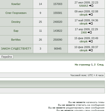
27 июл 2009, 22:23
Комбат
14
157003
КАМАЗ
09 июл 2009, 02:08
Олег Георгиевич
9
155581
olimpik
17 май 2009, 04:36
Destiny
25
240020
olimpik
17 апр 2009, 22:29
Бар
11
143822
1968
15 фев 2009, 03:49
ВитМих
26
250090
olimpik
10 фев 2009, 00:37
ЗАКОН СУЩЕСТВУЕТ?
3
90945
olimpik
На страницу
1
,
2
След.
Часовой пояс: UTC + 4 часа
Вы
не можете
начинать темы
Вы
не можете
отвечать на сообщения
Вы
не можете
редактировать свои сообщения
Вы
не можете
удалять свои сообщения