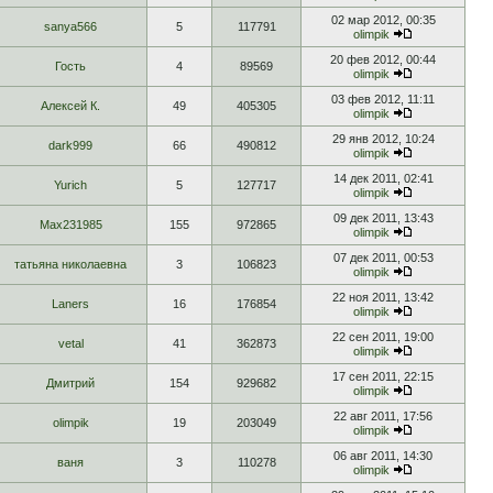
02 мар 2012, 00:35
sanya566
5
117791
olimpik
20 фев 2012, 00:44
Гость
4
89569
olimpik
03 фев 2012, 11:11
Алексей К.
49
405305
olimpik
29 янв 2012, 10:24
dark999
66
490812
olimpik
14 дек 2011, 02:41
Yurich
5
127717
olimpik
09 дек 2011, 13:43
Max231985
155
972865
olimpik
07 дек 2011, 00:53
татьяна николаевна
3
106823
olimpik
22 ноя 2011, 13:42
Laners
16
176854
olimpik
22 сен 2011, 19:00
vetal
41
362873
olimpik
17 сен 2011, 22:15
Дмитрий
154
929682
olimpik
22 авг 2011, 17:56
olimpik
19
203049
olimpik
06 авг 2011, 14:30
ваня
3
110278
olimpik