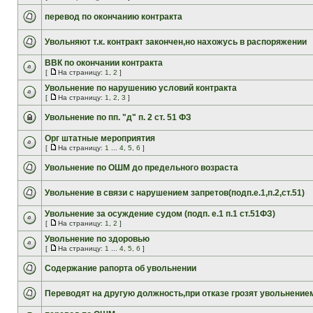
перевод по окончанию контракта
Увольняют т.к. контракт закончен,но нахожусь в распоряжении
ВВК по окончании контракта
[
На страницу:
1
,
2
]
Увольнение по нарушению условий контракта
[
На страницу:
1
,
2
,
3
]
Увольнение по пп. "д" п. 2 ст. 51 ФЗ
Орг штатные мероприятия
[
На страницу:
1
...
4
,
5
,
6
]
Увольнение по ОШМ до предельного возраста
Увольнение в связи с нарушением запретов(подп.е.1,п.2,ст.51)
Увольнение за осуждение судом (подп. е.1 п.1 ст.51ФЗ)
[
На страницу:
1
,
2
]
Увольнение по здоровью
[
На страницу:
1
...
4
,
5
,
6
]
Содержание рапорта об увольнении
Переводят на другую должность,при отказе грозят увольнение