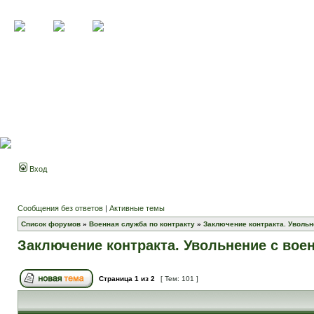
Вход
Сообщения без ответов
|
Активные темы
Список форумов
»
Военная служба по контракту
»
Заключение контракта. Увольн
Заключение контракта. Увольнение с вое
Страница
1
из
2
[ Тем: 101 ]