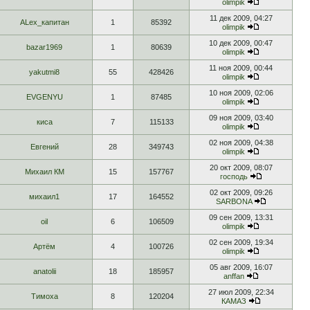
olimpik
11 дек 2009, 04:27
ALex_капитан
1
85392
olimpik
10 дек 2009, 00:47
bazar1969
1
80639
olimpik
11 ноя 2009, 00:44
yakutmi8
55
428426
olimpik
10 ноя 2009, 02:06
EVGENYU
1
87485
olimpik
09 ноя 2009, 03:40
киса
7
115133
olimpik
02 ноя 2009, 04:38
Евгений
28
349743
olimpik
20 окт 2009, 08:07
Михаил КМ
15
157767
господь
02 окт 2009, 09:26
михаил1
17
164552
SARBONA
09 сен 2009, 13:31
oil
6
106509
olimpik
02 сен 2009, 19:34
Артём
4
100726
olimpik
05 авг 2009, 16:07
anatolii
18
185957
anffan
27 июл 2009, 22:34
Тимоха
8
120204
КАМАЗ