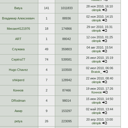
28 ноя 2010, 16:10
Batya
141
1011833
olimpik
02 ноя 2010, 14:15
Владимир Алексеевич
1
88936
olimpik
29 окт 2010, 15:31
Михаил4121976
18
174866
olimpik
12 сен 2010, 01:25
ART
1
88042
olimpik
04 авг 2010, 15:54
Служака
49
359803
olimpik
26 июл 2010, 15:19
Серёга77
74
539581
olimpik
02 июл 2010, 06:06
Hugo Chavez
4
103500
Bratok_
22 июн 2010, 08:40
shkiperd
7
128942
olimpik
19 июн 2010, 17:26
Коннов
2
87466
Коннов
15 июн 2010, 14:50
DRodman
4
98014
olimpik
02 май 2010, 13:44
Амир
9
153297
olimpik
20 апр 2010, 13:00
petya
26
223095
olimpik