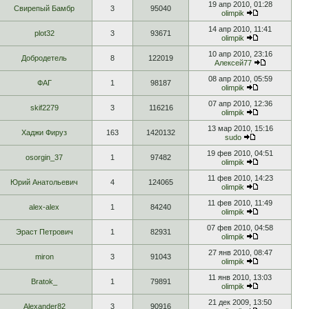
19 апр 2010, 01:28
Свирепый Бамбр
3
95040
olimpik
14 апр 2010, 11:41
plot32
3
93671
olimpik
10 апр 2010, 23:16
Добродетель
8
122019
Алексей77
08 апр 2010, 05:59
ФАГ
1
98187
olimpik
07 апр 2010, 12:36
skif2279
3
116216
olimpik
13 мар 2010, 15:16
Хаджи Фируз
163
1420132
sudo
19 фев 2010, 04:51
osorgin_37
1
97482
olimpik
11 фев 2010, 14:23
Юрий Анатольевич
4
124065
olimpik
11 фев 2010, 11:49
alex-alex
1
84240
olimpik
07 фев 2010, 04:58
Эраст Петрович
1
82931
olimpik
27 янв 2010, 08:47
miron
3
91043
olimpik
11 янв 2010, 13:03
Bratok_
1
79891
olimpik
21 дек 2009, 13:50
Alexander82
3
90916