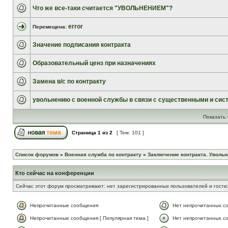
Что же все-таки считается "УВОЛЬНЕНИЕМ"?
error
Перемещена:
Значение подписания контракта
Образовательный ценз при назначениях
Замена в/с по контракту
увольнению с военной службы в связи с существенными и сис
Показать 
Страница
1
из
2
[ Тем: 101 ]
Список форумов
»
Военная служба по контракту
»
Заключение контракта. Увольн
Кто сейчас на конференции
Сейчас этот форум просматривают: нет зарегистрированных пользователей и гости
Непрочитанные сообщения
Нет непрочитанных с
Непрочитанные сообщения [ Популярная тема ]
Нет непрочитанных со