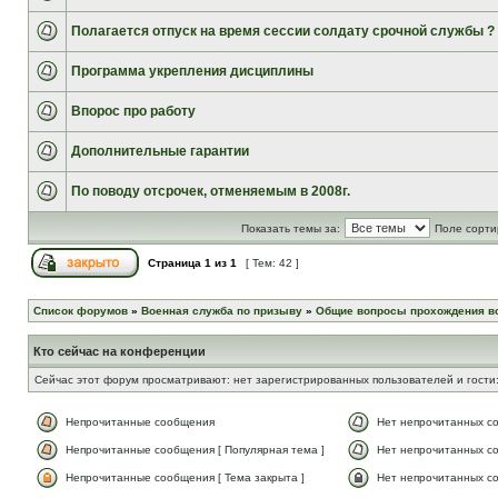
Полагается отпуск на время сессии солдату срочной службы ?
Программа укрепления дисциплины
Впорос про работу
Дополнительные гарантии
По поводу отсрочек, отменяемым в 2008г.
Показать темы за:
Поле сорти
Страница
1
из
1
[ Тем: 42 ]
Список форумов
»
Военная служба по призыву
»
Общие вопросы прохождения в
Кто сейчас на конференции
Сейчас этот форум просматривают: нет зарегистрированных пользователей и гости:
Непрочитанные сообщения
Нет непрочитанных с
Непрочитанные сообщения [ Популярная тема ]
Нет непрочитанных со
Непрочитанные сообщения [ Тема закрыта ]
Нет непрочитанных со