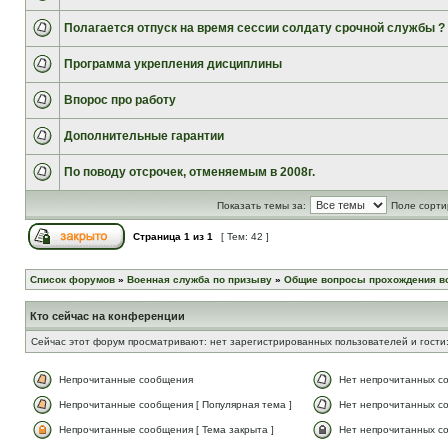
Полагается отпуск на время сессии солдату срочной службы ?
Программа укрепления дисциплины
Впорос про работу
Дополнительные гарантии
По поводу отсрочек, отменяемым в 2008г.
Показать темы за:
Поле сорти
Страница
1
из
1
[ Тем: 42 ]
Список форумов
»
Военная служба по призыву
»
Общие вопросы прохождения в
Кто сейчас на конференции
Сейчас этот форум просматривают: нет зарегистрированных пользователей и гости:
Непрочитанные сообщения
Нет непрочитанных с
Непрочитанные сообщения [ Популярная тема ]
Нет непрочитанных со
Непрочитанные сообщения [ Тема закрыта ]
Нет непрочитанных со