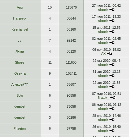
27 июн 2011, 00:42
Aug
10
113670
olimpik
17 июн 2011, 13:33
Наталия
4
80644
olimpik
15 апр 2011, 12:56
Ksenia_vel
1
66160
olimpik
02 мар 2011, 02:45
vv
7
92142
olimpik
06 ноя 2010, 15:02
Ляма
4
80120
АХ
29 окт 2010, 08:46
Shoes
11
111600
olimpik
31 авг 2010, 13:15
Ювента
9
102411
olimpik
22 авг 2010, 11:38
Алексей77
1
63607
olimpik
07 мар 2010, 02:51
Solo
6
90558
Bratok_
06 мар 2010, 01:12
dembel
3
73058
olimpik
28 янв 2010, 14:46
dembel
3
80286
olimpik
26 янв 2010, 15:40
Phaeton
6
87758
olimpik