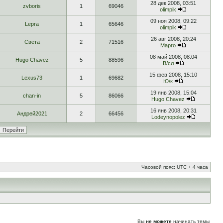
28 дек 2008, 03:51
zvboris
1
69046
olimpik
09 ноя 2008, 09:22
Lepra
1
65646
olimpik
26 авг 2008, 20:24
Света
2
71516
Марго
08 май 2008, 08:04
Hugo Chavez
5
88596
В/сл
15 фев 2008, 15:10
Lexus73
1
69682
Ю/к
19 янв 2008, 15:04
chan-in
5
86066
Hugo Chavez
16 янв 2008, 20:31
Андрей2021
2
66456
Lodeynopolez
Часовой пояс: UTC + 4 часа
Вы
не можете
начинать темы