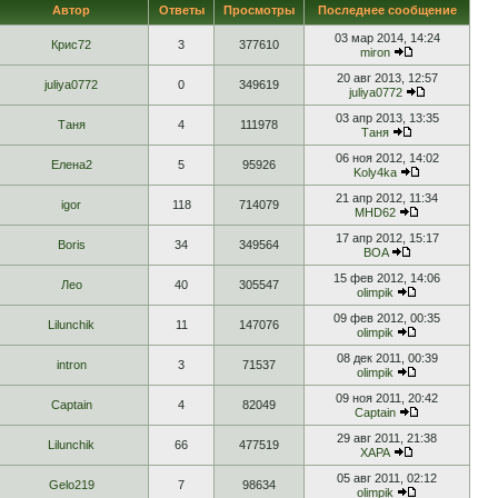
Автор
Ответы
Просмотры
Последнее сообщение
03 мар 2014, 14:24
Крис72
3
377610
miron
20 авг 2013, 12:57
juliya0772
0
349619
juliya0772
03 апр 2013, 13:35
Таня
4
111978
Таня
06 ноя 2012, 14:02
Елена2
5
95926
Koly4ka
21 апр 2012, 11:34
igor
118
714079
MHD62
17 апр 2012, 15:17
Boris
34
349564
BOA
15 фев 2012, 14:06
Лео
40
305547
olimpik
09 фев 2012, 00:35
Lilunchik
11
147076
olimpik
08 дек 2011, 00:39
intron
3
71537
olimpik
09 ноя 2011, 20:42
Captain
4
82049
Captain
29 авг 2011, 21:38
Lilunchik
66
477519
ХАРА
05 авг 2011, 02:12
Gelo219
7
98634
olimpik