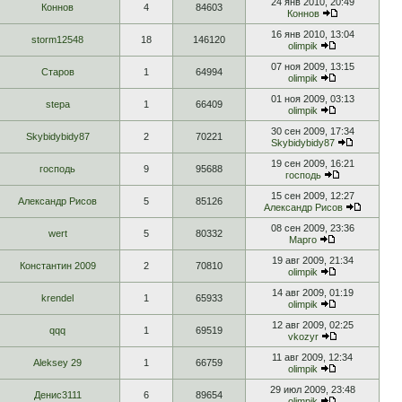
24 янв 2010, 20:49
Коннов
4
84603
Коннов
16 янв 2010, 13:04
storm12548
18
146120
olimpik
07 ноя 2009, 13:15
Старов
1
64994
olimpik
01 ноя 2009, 03:13
stepa
1
66409
olimpik
30 сен 2009, 17:34
Skybidybidy87
2
70221
Skybidybidy87
19 сен 2009, 16:21
господь
9
95688
господь
15 сен 2009, 12:27
Александр Рисов
5
85126
Александр Рисов
08 сен 2009, 23:36
wert
5
80332
Марго
19 авг 2009, 21:34
Константин 2009
2
70810
olimpik
14 авг 2009, 01:19
krendel
1
65933
olimpik
12 авг 2009, 02:25
qqq
1
69519
vkozyr
11 авг 2009, 12:34
Aleksey 29
1
66759
olimpik
29 июл 2009, 23:48
Денис3111
6
89654
olimpik