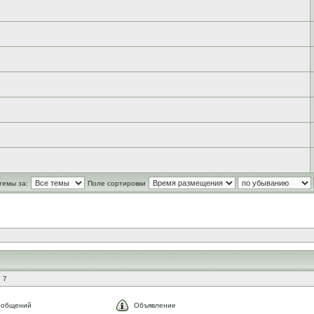
темы за:
Поле сортировки
 7
ообщений
Объявление