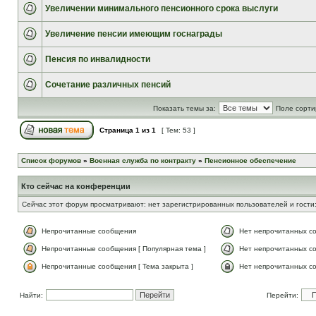
Увеличении минимального пенсионного срока выслуги
Увеличение пенсии имеющим госнаграды
Пенсия по инвалидности
Сочетание различных пенсий
Показать темы за:
Поле сорти
Страница
1
из
1
[ Тем: 53 ]
Список форумов
»
Военная служба по контракту
»
Пенсионное обеспечение
Кто сейчас на конференции
Сейчас этот форум просматривают: нет зарегистрированных пользователей и гости:
Непрочитанные сообщения
Нет непрочитанных с
Непрочитанные сообщения [ Популярная тема ]
Нет непрочитанных со
Непрочитанные сообщения [ Тема закрыта ]
Нет непрочитанных со
Найти:
Перейти: