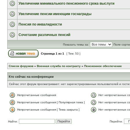
Увеличении минимального пенсионного срока выслуги
Увеличение пенсии имеющим госнаграды
Пенсия по инвалидности
Сочетание различных пенсий
Показать темы за:
Поле сорти
Страница
1
из
1
[ Тем: 53 ]
Список форумов
»
Военная служба по контракту
»
Пенсионное обеспечение
Кто сейчас на конференции
Сейчас этот форум просматривают: нет зарегистрированных пользователей и гости:
Непрочитанные сообщения
Нет непрочитанных с
Непрочитанные сообщения [ Популярная тема ]
Нет непрочитанных со
Непрочитанные сообщения [ Тема закрыта ]
Нет непрочитанных со
Найти:
Перейти: