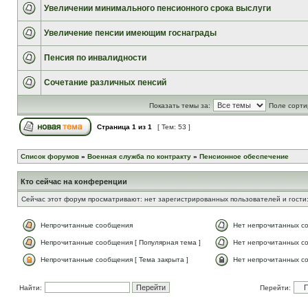
Увеличении минимального пенсионного срока выслуги
Увеличение пенсии имеющим госнаграды
Пенсия по инвалидности
Сочетание различных пенсий
Показать темы за:
Поле сорти
Страница
1
из
1
[ Тем: 53 ]
Список форумов
»
Военная служба по контракту
»
Пенсионное обеспечение
Кто сейчас на конференции
Сейчас этот форум просматривают: нет зарегистрированных пользователей и гости:
Непрочитанные сообщения
Нет непрочитанных с
Непрочитанные сообщения [ Популярная тема ]
Нет непрочитанных со
Непрочитанные сообщения [ Тема закрыта ]
Нет непрочитанных со
Найти:
Перейти: