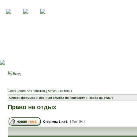
Вход
Сообщения без ответов
|
Активные темы
Список форумов
»
Военная служба по контракту
»
Право на отдых
Право на отдых
Страница
1
из
1
[ Тем: 54 ]