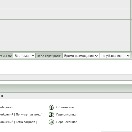
темы за:
Поле сортировки
 8
ообщений
Объявление
общений [ Популярная тема ]
Прилепленная
общений [ Тема закрыта ]
Перенесённая