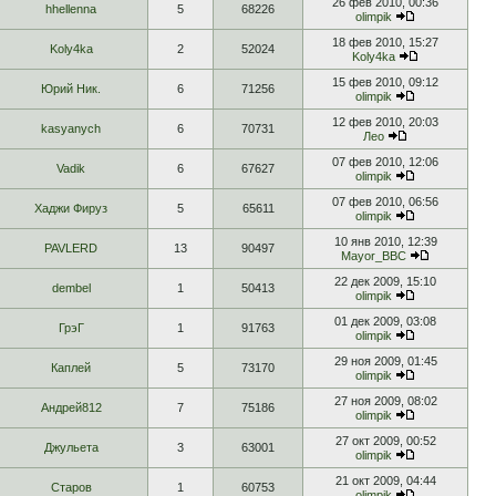
26 фев 2010, 00:36
hhellenna
5
68226
olimpik
18 фев 2010, 15:27
Koly4ka
2
52024
Koly4ka
15 фев 2010, 09:12
Юрий Ник.
6
71256
olimpik
12 фев 2010, 20:03
kasyanych
6
70731
Лео
07 фев 2010, 12:06
Vadik
6
67627
olimpik
07 фев 2010, 06:56
Хаджи Фируз
5
65611
olimpik
10 янв 2010, 12:39
PAVLERD
13
90497
Mayor_BBC
22 дек 2009, 15:10
dembel
1
50413
olimpik
01 дек 2009, 03:08
ГрэГ
1
91763
olimpik
29 ноя 2009, 01:45
Каплей
5
73170
olimpik
27 ноя 2009, 08:02
Андрей812
7
75186
olimpik
27 окт 2009, 00:52
Джульета
3
63001
olimpik
21 окт 2009, 04:44
Старов
1
60753
olimpik