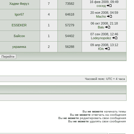
16 фев 2009, 09:49
Хаджи Фируз
7
73582
сосед
20 ноя 2008, 04:59
Igor67
4
64618
Macho
06 окт 2008, 21:18
ESSEKER
1
57279
Balu
07 сен 2008, 12:46
Байсон
1
54402
Lodeynopolez
09 апр 2008, 13:12
украинка
2
56288
Ю/к
Часовой пояс: UTC + 4 часа
Вы
не можете
начинать темы
Вы
не можете
отвечать на сообщения
Вы
не можете
редактировать свои сообщения
Вы
не можете
удалять свои сообщения