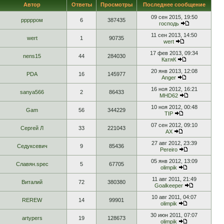
Автор
Ответы
Просмотры
Последнее сообщение
09 сен 2015, 19:50
ррррром
6
387435
господь
11 сен 2013, 14:50
wert
1
90735
wert
17 фев 2013, 09:34
nens15
44
284030
КатяК
20 янв 2013, 12:08
PDA
16
145977
Anger
16 ноя 2012, 16:21
sanya566
2
86433
MHD62
10 ноя 2012, 00:48
Gam
56
344229
TIP
07 сен 2012, 09:10
Сергей Л
33
221043
АХ
27 авг 2012, 23:39
Седуксевич
9
85436
Pereiro
05 янв 2012, 13:09
Славян.spec
5
67705
olimpik
11 авг 2011, 21:49
Виталий
72
380380
Goalkeeper
10 авг 2011, 04:07
REREW
14
99901
olimpik
30 июн 2011, 07:07
artypers
19
128673
olimpik