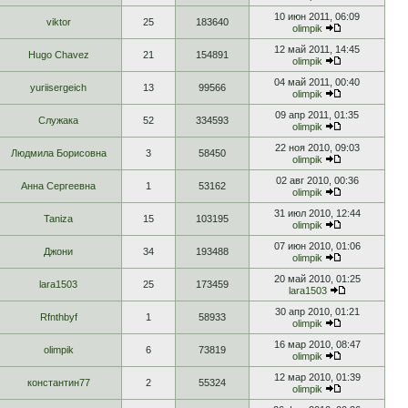
10 июн 2011, 06:09
viktor
25
183640
olimpik
12 май 2011, 14:45
Hugo Chavez
21
154891
olimpik
04 май 2011, 00:40
yuriisergeich
13
99566
olimpik
09 апр 2011, 01:35
Служака
52
334593
olimpik
22 ноя 2010, 09:03
Людмила Борисовна
3
58450
olimpik
02 авг 2010, 00:36
Анна Сергеевна
1
53162
olimpik
31 июл 2010, 12:44
Taniza
15
103195
olimpik
07 июн 2010, 01:06
Джони
34
193488
olimpik
20 май 2010, 01:25
lara1503
25
173459
lara1503
30 апр 2010, 01:21
Rfnthbyf
1
58933
olimpik
16 мар 2010, 08:47
olimpik
6
73819
olimpik
12 мар 2010, 01:39
константин77
2
55324
olimpik