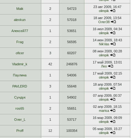
23 авг 2009, 16:47
Maik
2
54723
olimpik
18 авг 2009, 13:54
alexkun
2
57018
Олег38
16 июл 2009, 04:34
Алексей77
1
53651
olimpik
14 июн 2009, 18:43
Frag
2
56595
NikVas
08 июн 2009, 00:28
oficer
3
60207
olimpik
17 май 2009, 13:01
Vladimir_k
42
246876
Лео
17 май 2009, 02:15
Паулина
1
54006
olimpik
18 апр 2009, 07:54
PAVLERD
3
55648
olimpik
07 апр 2009, 00:37
Сундук
1
54902
olimpik
02 апр 2009, 18:15
ros65
2
55651
marisa
16 мар 2009, 09:09
Олег_L
1
53717
olimpik
05 мар 2009, 15:27
Proff
12
100354
olimpik