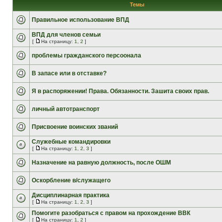
Темы
Правильное использование ВПД
ВПД для членов семьи
[
На страницу:
1
,
2
]
проблемы гражданского персоонала
В запасе или в отставке?
Я в распоряжении! Права. Обязанности. Зашита своих прав.
личный автотранспорт
Присвоение воинских званий
Служебные командировки
[
На страницу:
1
,
2
,
3
]
Назначение на равную должность, после ОШМ
Оскорбление в/служащего
Дисциплинарная практика
[
На страницу:
1
,
2
,
3
]
Помогите разобраться с правом на прохождение ВВК
[
На страницу:
1
,
2
]