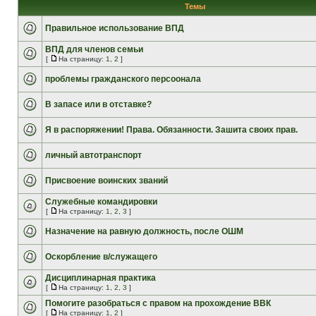
Темы
Правильное использование ВПД
ВПД для членов семьи
[
На страницу:
1
,
2
]
проблемы гражданского персоонала
В запасе или в отставке?
Я в распоряжении! Права. Обязанности. Зашита своих прав.
личный автотранспорт
Присвоение воинских званий
Служебные командировки
[
На страницу:
1
,
2
,
3
]
Назначение на равную должность, после ОШМ
Оскорбление в/служащего
Дисциплинарная практика
[
На страницу:
1
,
2
,
3
]
Помогите разобраться с правом на прохождение ВВК
[
На страницу:
1
,
2
]