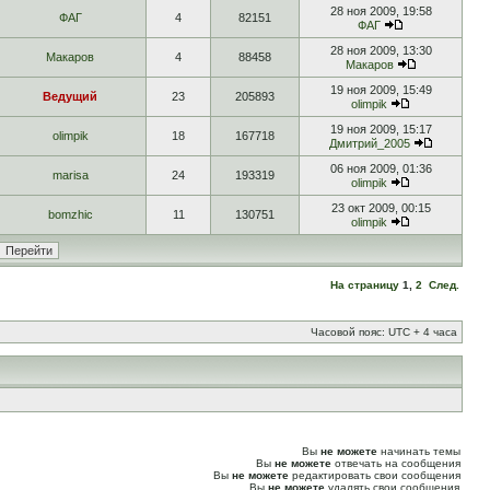
28 ноя 2009, 19:58
ФАГ
4
82151
ФАГ
28 ноя 2009, 13:30
Макаров
4
88458
Макаров
19 ноя 2009, 15:49
Ведущий
23
205893
olimpik
19 ноя 2009, 15:17
olimpik
18
167718
Дмитрий_2005
06 ноя 2009, 01:36
marisa
24
193319
olimpik
23 окт 2009, 00:15
bomzhic
11
130751
olimpik
На страницу
1
,
2
След.
Часовой пояс: UTC + 4 часа
Вы
не можете
начинать темы
Вы
не можете
отвечать на сообщения
Вы
не можете
редактировать свои сообщения
Вы
не можете
удалять свои сообщения