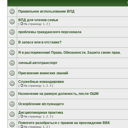
Правильное использование ВПД
ВПД для членов семьи
[
На страницу:
1
,
2
]
проблемы гражданского персоонала
В запасе или в отставке?
Я в распоряжении! Права. Обязанности. Зашита своих прав.
личный автотранспорт
Присвоение воинских званий
Служебные командировки
[
На страницу:
1
,
2
,
3
]
Назначение на равную должность, после ОШМ
Оскорбление в/служащего
Дисциплинарная практика
[
На страницу:
1
,
2
,
3
]
Помогите разобраться с правом на прохождение ВВК
[
На страницу:
1
,
2
]