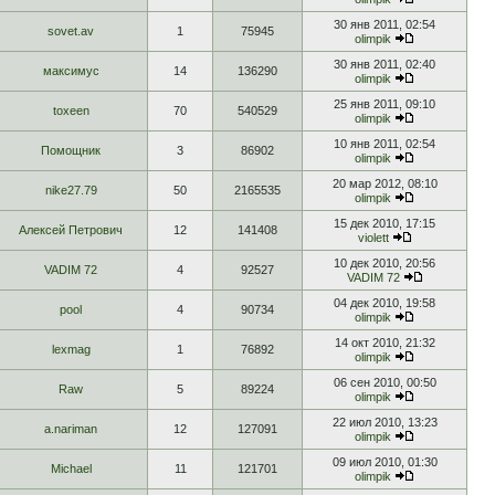
30 янв 2011, 02:54
sovet.av
1
75945
olimpik
30 янв 2011, 02:40
максимус
14
136290
olimpik
25 янв 2011, 09:10
toxeen
70
540529
olimpik
10 янв 2011, 02:54
Помощник
3
86902
olimpik
20 мар 2012, 08:10
nike27.79
50
2165535
olimpik
15 дек 2010, 17:15
Алексей Петрович
12
141408
violett
10 дек 2010, 20:56
VADIM 72
4
92527
VADIM 72
04 дек 2010, 19:58
pool
4
90734
olimpik
14 окт 2010, 21:32
lexmag
1
76892
olimpik
06 сен 2010, 00:50
Raw
5
89224
olimpik
22 июл 2010, 13:23
a.nariman
12
127091
olimpik
09 июл 2010, 01:30
Michael
11
121701
olimpik