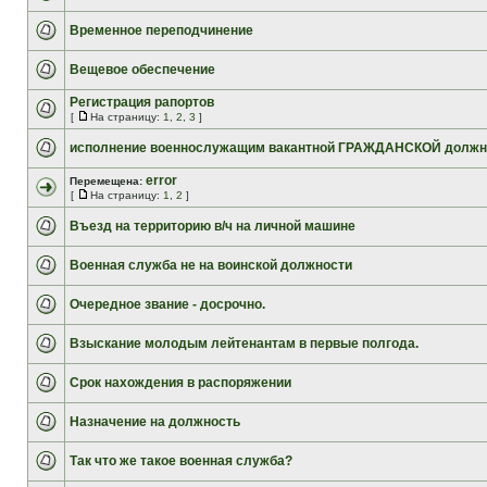
Временное переподчинение
Вещевое обеспечение
Регистрация рапортов
[
На страницу:
1
,
2
,
3
]
исполнение военнослужащим вакантной ГРАЖДАНСКОЙ должн
error
Перемещена:
[
На страницу:
1
,
2
]
Въезд на территорию в/ч на личной машине
Военная служба не на воинской должности
Очередное звание - досрочно.
Взыскание молодым лейтенантам в первые полгода.
Срок нахождения в распоряжении
Назначение на должность
Так что же такое военная служба?