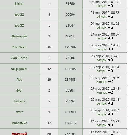
27 июн 2010, 01:32
ipkins
1
81660
olimpik
21 июн 2010, 00:57
plot32
3
80696
olimpik
04 июн 2010, 01:21
plot32
1
71547
olimpik
14 май 2010, 00:57
Димитрий
3
96111
olimpik
06 май 2010, 14:06
Nik19722
16
149704
olimpik
23 апр 2010, 15:41
Alex Farsh
1
77286
olimpik
15 апр 2010, 01:54
sergej8001
12
124783
olimpik
29 мар 2010, 14:03
Лео
19
164503
Коннов
27 мар 2010, 12:46
ФАГ
2
83967
Коннов
20 мар 2010, 02:42
kia1965
5
93534
olimpik
11 мар 2010, 00:57
wert
9
107309
olimpik
12 фев 2010, 15:24
максимус
12
138616
olimpik
12 фев 2010, 10:50
Ведущий
56
758794