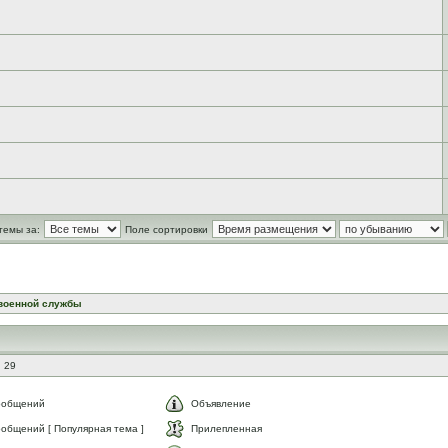
темы за:
Поле сортировки
военной службы
 29
ообщений
Объявление
общений [ Популярная тема ]
Прилепленная