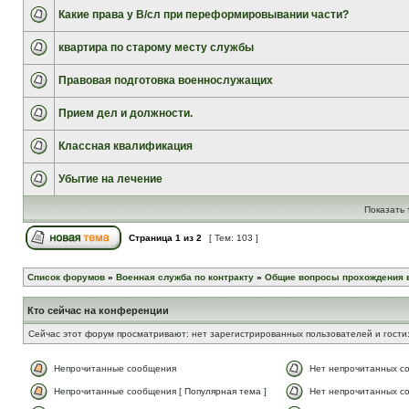
Какие права у В/сл при переформировывании части?
квартира по старому месту службы
Правовая подготовка военнослужащих
Прием дел и должности.
Классная квалификация
Убытие на лечение
Показать 
Страница
1
из
2
[ Тем: 103 ]
Список форумов
»
Военная служба по контракту
»
Общие вопросы прохождения 
Кто сейчас на конференции
Сейчас этот форум просматривают: нет зарегистрированных пользователей и гости:
Непрочитанные сообщения
Нет непрочитанных с
Непрочитанные сообщения [ Популярная тема ]
Нет непрочитанных со