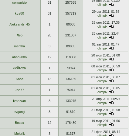
16 ноя 2011, 01:30
conwulsio
31
257635
olimpik
29 окт 2011, 01:38
kvs80
31
357719
olimpik
28 сен 2011, 17:36
Aleksandr_45
1
80005
olimpik
25 сен 2011, 22:44
Лео
28
231367
olimpik
01 авг 2011, 01:47
mentha
3
89885
olimpik
20 июл 2011, 01:00
abab2006
12
118008
olimpik
08 июн 2011, 00:59
Лейтёха
1
73974
olimpik
01 июн 2011, 06:07
Боря
13
136139
olimpik
01 июн 2011, 06:05
Jon77
1
75014
olimpik
26 апр 2011, 00:59
IvanIvan
3
133275
olimpik
31 мар 2011, 10:58
evgengl
3
91819
olimpik
19 мар 2011, 01:56
Вовик
12
178430
olimpik
21 фев 2011, 08:14
Molorik
3
81317
olimpik