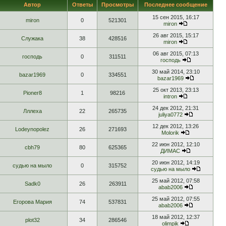
Автор
Ответы
Просмотры
Последнее сообщение
15 сен 2015, 16:17
miron
0
521301
miron
26 авг 2015, 15:17
Служака
38
428516
miron
06 авг 2015, 07:13
господь
0
311511
господь
30 май 2014, 23:10
bazar1969
0
334551
bazar1969
25 окт 2013, 23:13
Pioner8
1
98216
intron
24 дек 2012, 21:31
Лллеха
22
265735
juliya0772
12 дек 2012, 13:26
Lodeynopolez
26
271693
Molorik
22 июн 2012, 12:10
cbh79
80
625365
ДИМАС
20 июн 2012, 14:19
судью на мыло
0
315752
судью на мыло
25 май 2012, 07:58
Sadk0
26
263911
abab2006
25 май 2012, 07:55
Егорова Мария
74
537831
abab2006
18 май 2012, 12:37
plot32
34
286546
olimpik