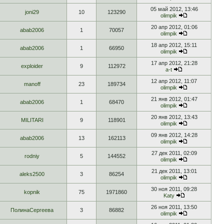
05 май 2012, 13:46
joni29
10
123290
olimpik
20 апр 2012, 01:06
abab2006
1
70057
olimpik
18 апр 2012, 15:11
abab2006
1
66950
olimpik
17 апр 2012, 21:28
exploider
9
112972
a-t
12 апр 2012, 11:07
manoff
23
189734
olimpik
21 янв 2012, 01:47
abab2006
1
68470
olimpik
20 янв 2012, 13:43
MILITARI
9
118901
olimpik
09 янв 2012, 14:28
abab2006
13
162113
olimpik
27 дек 2011, 02:09
rodniy
5
144552
olimpik
21 дек 2011, 13:01
aleks2500
3
86254
olimpik
30 ноя 2011, 09:28
kopnik
75
1971860
Katy
26 ноя 2011, 13:50
ПолинаСергеева
3
86882
olimpik