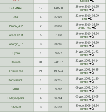
Коннов
28 янв 2010, 01:25
GULANAZ
12
144598
olimpik
22 янв 2010, 02:09
chik
4
87920
chik
18 янв 2010, 16:59
Игорь_462
2
85950
Игорь_462
16 янв 2010, 03:24
oficer-07-rf
5
91138
olimpik
16 янв 2010, 03:20
osorgin_37
3
86286
olimpik
24 дек 2009, 01:42
Pyaro
1
74877
olimpik
22 дек 2009, 14:14
Коннов
31
244167
olimpik
16 дек 2009, 16:35
Станислав
24
195524
olimpik
15 дек 2009, 01:20
KonstantinG
1
82715
olimpik
09 дек 2009, 03:04
M1KE
1
74787
olimpik
03 дек 2009, 13:05
Lodeynopolez
6
94764
olimpik
30 ноя 2009, 02:54
Kibervolf
3
87693
olimpik