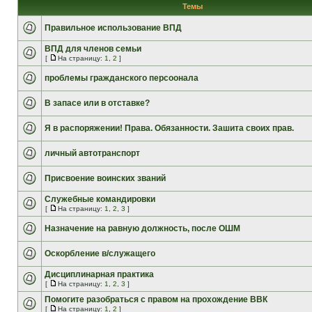
Темы
Правильное использование ВПД
ВПД для членов семьи
[
На страницу:
1
,
2
]
проблемы гражданского персоонала
В запасе или в отставке?
Я в распоряжении! Права. Обязанности. Зашита своих прав.
личный автотранспорт
Присвоение воинских званий
Служебные командировки
[
На страницу:
1
,
2
,
3
]
Назначение на равную должность, после ОШМ
Оскорбление в/служащего
Дисциплинарная практика
[
На страницу:
1
,
2
,
3
]
Помогите разобраться с правом на прохождение ВВК
[
На страницу:
1
,
2
]