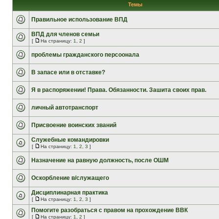
Темы
Правильное использование ВПД
ВПД для членов семьи
[
На страницу:
1
,
2
]
проблемы гражданского персоонала
В запасе или в отставке?
Я в распоряжении! Права. Обязанности. Зашита своих прав.
личный автотранспорт
Присвоение воинских званий
Служебные командировки
[
На страницу:
1
,
2
,
3
]
Назначение на равную должность, после ОШМ
Оскорбление в/служащего
Дисциплинарная практика
[
На страницу:
1
,
2
,
3
]
Помогите разобраться с правом на прохождение ВВК
[
На страницу:
1
,
2
]